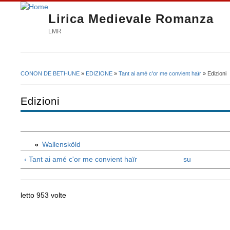
Lirica Medievale Romanza
LMR
CONON DE BETHUNE
»
EDIZIONE
»
Tant ai amé c'or me convient haïr
» Edizioni
Tu sei qui
Edizioni
Wallensköld
‹ Tant ai amé c'or me convient haïr
su
letto 953 volte