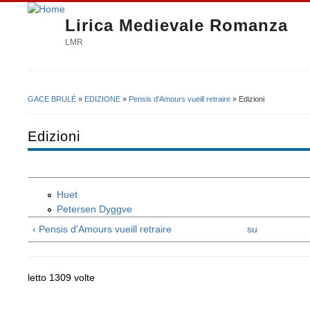
Lirica Medievale Romanza
LMR
GACE BRULÉ
»
EDIZIONE
»
Pensis d'Amours vueill retraire
» Edizioni
Tu sei qui
Edizioni
Huet
Petersen Dyggve
‹ Pensis d'Amours vueill retraire
su
letto 1309 volte