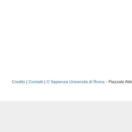
Credits
|
Contatti
|
© Sapienza Università di Roma
- Piazzale A