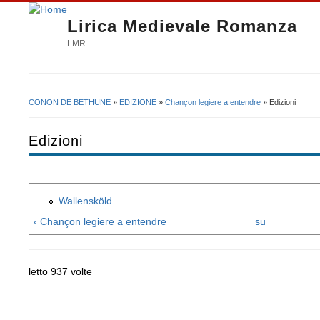
Lirica Medievale Romanza
LMR
CONON DE BETHUNE
»
EDIZIONE
»
Chançon legiere a entendre
» Edizioni
Tu sei qui
Edizioni
Wallensköld
‹ Chançon legiere a entendre
su
letto 937 volte