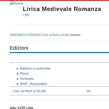
Lirica Medievale Romanza
LMR
CERCAMON
»
EDIZIONE
»
Car vei fenir a tot dia
» Edizioni
Tu sei qui
Edizioni
Edizioni a confronto
Rossi
Tortoreto
Wolf - Rosenstein
‹ Car vei fenir a tot dia
su
letto 1439 volte