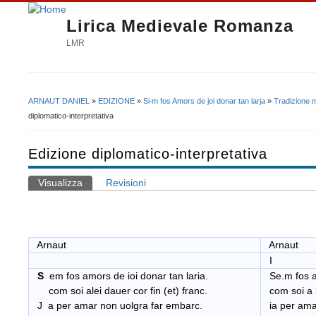
Lirica Medievale Romanza
LMR
ARNAUT DANIEL
»
EDIZIONE
»
Si∙m fos Amors de joi donar tan larja
»
Tradizione 
Tu sei qui
diplomatico-interpretativa
Edizione diplomatico-interpretativa
Visualizza
(scheda attiva)
Revisioni
Schede primarie
Arnaut
Arnaut
I
S
em fos amors de ioi donar tan laria.
Se.m
fos
com soi alei dauer cor fin (et) franc.
com soi a 
J a per amar non uolgra far embarc.
ia per ama