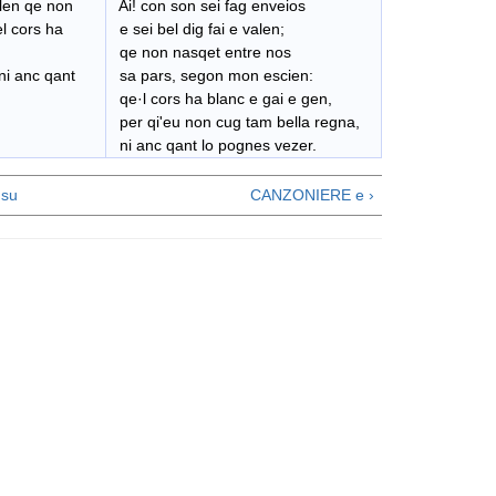
alen qe non
Ai! con son sei fag enveios
l cors ha
e sei bel dig fai e valen;
qe non nasqet entre nos
ni anc qant
sa pars, segon mon escien:
qe
·
l cors ha blanc e gai e gen,
per qi'eu non cug tam bella regna,
ni anc qant lo pognes vezer.
su
CANZONIERE e ›