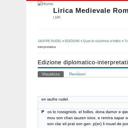
Lirica Medievale Ro
LMR
JAUFRE RUDEL
»
EDIZIONE
»
Quan lo rossinhols el foillos
»
Tr
Tu sei qui
interpretativa
Edizione diplomatico-interpretat
Visualizza
(scheda attiva)
Revisioni
Schede primarie
en iaufre rudel.
P
os lo rossigniols. el foillos. dona damor e qi
mou son chan iauzen ioios. e remira sapar sou
son clar eil prat son gen. p(er) li nouel de pon