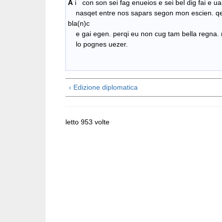
A
i con son sei fag enueios e sei bel dig fai e u
nasqet entre nos sapars segon mon escien. qe
bla(n)c
e gai egen. perqi eu non cug tam bella regna. 
lo pognes uezer.
‹ Edizione diplomatica
letto 953 volte