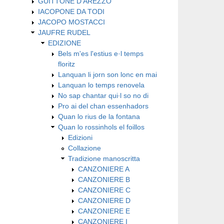
GUITTONE D'AREZZO
IACOPONE DA TODI
JACOPO MOSTACCI
JAUFRE RUDEL
EDIZIONE
Bels m'es l'estius e·l temps
floritz
Lanquan li jorn son lonc en mai
Lanquan lo temps renovela
No sap chantar qui∙l so no di
Pro ai del chan essenhadors
Quan lo rius de la fontana
Quan lo rossinhols el foillos
Edizioni
Collazione
Tradizione manoscritta
CANZONIERE A
CANZONIERE B
CANZONIERE C
CANZONIERE D
CANZONIERE E
CANZONIERE I