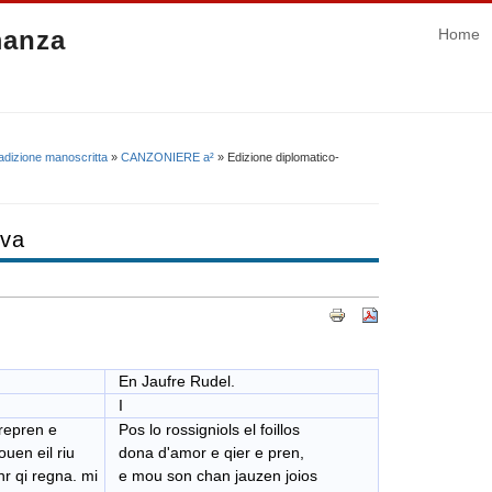
manza
Home
adizione manoscritta
»
CANZONIERE a²
» Edizione diplomatico-
iva
En Jaufre Rudel.
I
erepren e
Pos lo rossigniols el foillos
en eil riu
dona d'amor e qier e pren,
r qi regna. mi
e mou son chan jauzen joios