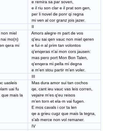
e remira sa par soven,
e il riu son clar e il prat son gen,
per li novel de ponr qi regna
mi ven al cor granz jois jazer.
II
 non miel
Amors alegre
·
m part de vos
 nai mo(n)
q'ieu sai qen vauc non miel qeren
en qera mi
e fui
·
n al prim tan volontos
q'enqeras n'ai mon cors jausen:
mas pero port Mon Bon Talen,
q'enqera mi pella mi degna
e m'en stou partir m'en voler.
III
c uasleis
Mas dura amor sui tan cochos
lam uai fu
qe, cant ieu vauc vas leis corren,
 que mais la
vejaire m'es q'eu reisos
m'en torn et ela
·
m vai fugen.
E mos cavals i cor ta len
qe a grieu cugz que mais la tegna,
s'ab merce non vol remaner.
IV