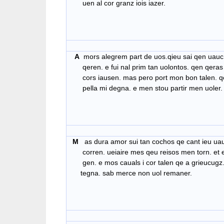
uen al cor granz iois iazer.
A
mors alegrem part de uos.qieu sai qen uauc
qeren. e fui nal prim tan uolontos. qen qeras
cors iausen. mas pero port mon bon talen. q
pella mi degna. e men stou
partir men uoler.
M
as dura amor sui tan cochos qe cant ieu uau
corren. ueiaire mes qeu reisos men torn. et e
gen. e mos cauals i cor talen qe a
grieucugz.
tegna. sab merce non uol remaner.