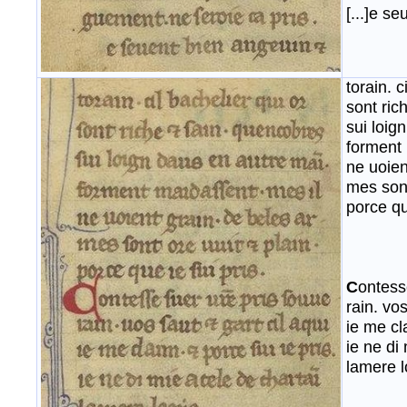
[...]e s
torain. c
sont ric
sui loig
forment 
ne uoien
mes sont
porce qu
C
ontess
rain. vos
ie me cla
ie ne di
lamere 