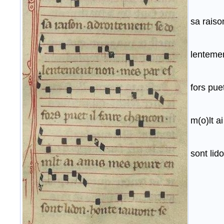
sa raiso
lenteme
fors puet
m(o)lt a
sont lid