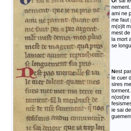
O
r sai i
nement. 
ami ne p
me faut 
m(o)lt m
mest de
la mort 
se longu
N
est pa
le cuer 
sires me
torment.
n(ost)re
fesisme
ie sai d
guement.