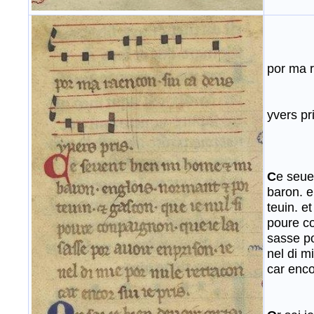
por ma 
yvers pr
C
e seue
baron. e
teuin. e
poure co
sasse po
nel di m
car encor