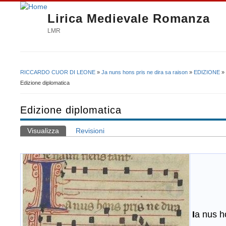
Lirica Medievale Romanza
LMR
RICCARDO CUOR DI LEONE
»
Ja nuns hons pris ne dira sa raison
»
EDIZIONE
»
Tu sei qui
Edizione diplomatica
Edizione diplomatica
Visualizza
(scheda attiva)
Revisioni
Schede primarie
I
a nus h
​