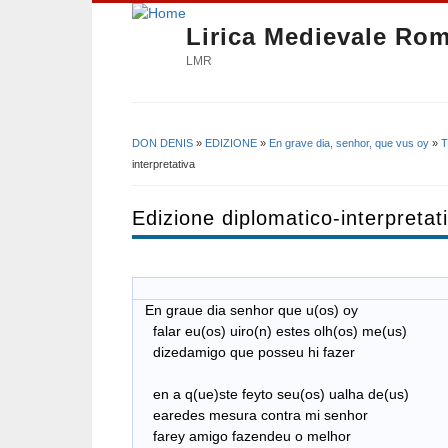
Lirica Medievale Ro
LMR
DON DENIS
»
EDIZIONE
»
En grave dia, senhor, que vus oy
»
T
Tu sei qui
interpretativa
Edizione diplomatico-interpretat
En graue dia senhor que u(os) oy
falar eu(os) uiro(n) estes olh(os) me(us)
dizedamigo que posseu hi fazer
en a q(ue)ste feyto seu(os) ualha de(us)
earedes mesura contra mi senhor
farey amigo fazendeu o melhor