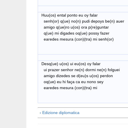
Huu(os) ental ponto eu oy falar
senh(or) q(ue) no(n) pudi depoys be(n) auer
amigo q(ue)ro u(os) ora p(re)guntar
q(ue) mi digades oq(ue) possy fazer
earedes mesura (con)(tra) mi senh(or)
Desq(ue) u(os) ui eu(os) oy falar
ui prazer senhor ne(n) dormi ne(n) folguei
amigo dizedes se d(eu)s u(os) perdon
oq(ue) eu hi faça ca eu nono sey
earedes mesura (con)(tra) mi
‹ Edizione diplomatica