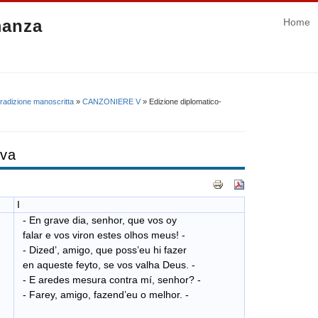
manza
Home
radizione manoscritta
»
CANZONIERE V
» Edizione diplomatico-
iva
I
- En grave dia, senhor, que vos oy
falar e vos viron estes olhos meus! -
- Dized’, amigo, que poss’eu hi fazer
en aqueste feyto, se vos valha Deus. -
- E aredes mesura contra mí, senhor? -
- Farey, amigo, fazend’eu o melhor. -