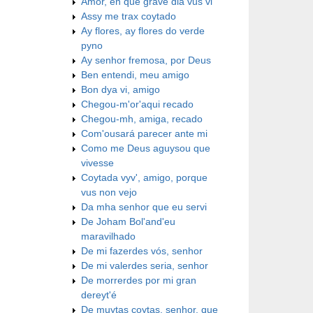
Amor, en que grave dia vus vi
Assy me trax coytado
Ay flores, ay flores do verde
pyno
Ay senhor fremosa, por Deus
Ben entendi, meu amigo
Bon dya vi, amigo
Chegou-m'or'aqui recado
Chegou-mh, amiga, recado
Com'ousará parecer ante mi
Como me Deus aguysou que
vivesse
Coytada vyv', amigo, porque
vus non vejo
Da mha senhor que eu servi
De Joham Bol'and'eu
maravilhado
De mi fazerdes vós, senhor
De mi valerdes seria, senhor
De morrerdes por mi gran
dereyt'é
De muytas coytas, senhor, que