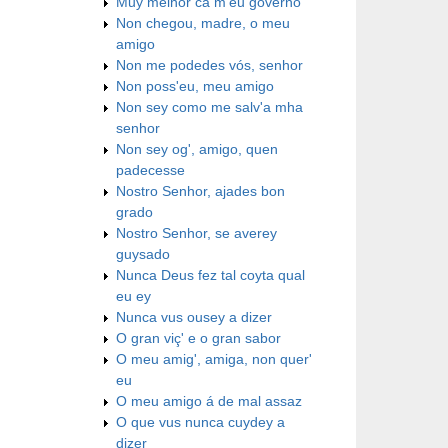
Muy melhor ca m'eu governo
Non chegou, madre, o meu
amigo
Non me podedes vós, senhor
Non poss'eu, meu amigo
Non sey como me salv'a mha
senhor
Non sey og', amigo, quen
padecesse
Nostro Senhor, ajades bon
grado
Nostro Senhor, se averey
guysado
Nunca Deus fez tal coyta qual
eu ey
Nunca vus ousey a dizer
O gran viç' e o gran sabor
O meu amig', amiga, non quer'
eu
O meu amigo á de mal assaz
O que vus nunca cuydey a
dizer