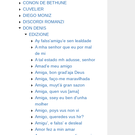
CONON DE BETHUNE
CUVELIER
DIEGO MONIZ
DISCORDI ROMANZI
DON DENIS
EDIZIONE
Ay falss'amigu'e sen lealdade
A mha senhor que eu por mal
de mi
A tal estado mh adusse, senhor
Amad'e meu amigo
Amiga, bon grad'aja Deus
Amiga, faço-me maravilhada
Amiga, muyt’á gran sazon
Amiga, quen vus [ama]
Amiga, ssey eu ben d'unha
molher
Amigo, poys vus non vi
Amigo, queredes vus hir?
Amigu', e falss' e desleal
Amor fez a min amar