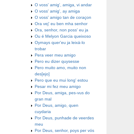
O voss' amig', amiga, vi andar
O voss' amig', ay amiga
O voss' amigo tan de coraçon
Ora vej' eu ben mha senhor
Ora, senhor, non poss' eu ja
Ou é Melyon Garcia queixoso
Oymays quer'eu ja leixá-lo
trobar
Pera veer meu amigo
Pero eu dizer quysesse
Pero muito amo, muito non
des[ejo]
Pero que eu mui long' estou
Pesar mi fez meu amigo
Por Deus, amiga, pes-vus do
gran mal
Por Deus, amigo, quen
cuydaria
Por Deus, punhade de veerdes
meu
Por Deus, senhor, poys per vós