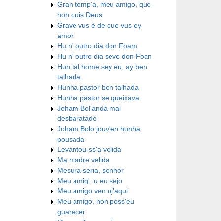
Gran temp'á, meu amigo, que
non quis Deus
Grave vus é de que vus ey
amor
Hu n' outro dia don Foam
Hu n' outro dia seve don Foan
Hun tal home sey eu, ay ben
talhada
Hunha pastor ben talhada
Hunha pastor se queixava
Joham Bol'anda mal
desbaratado
Joham Bolo jouv'en hunha
pousada
Levantou-ss'a velida
Ma madre velida
Mesura seria, senhor
Meu amig', u eu sejo
Meu amigo ven oj'aqui
Meu amigo, non poss'eu
guarecer