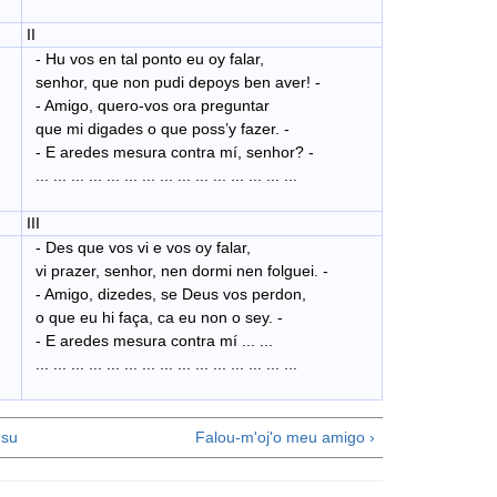
II
- Hu vos en tal ponto eu oy falar,
senhor, que non pudi depoys ben aver! -
- Amigo, quero-vos ora preguntar
que mi digades o que poss’y fazer. -
- E aredes mesura contra mí, senhor? -
... ... ... ... ... ... ... ... ... ... ... ... ... ... ...
III
- Des que vos vi e vos oy falar,
vi prazer, senhor, nen dormi nen folguei. -
- Amigo, dizedes, se Deus vos perdon,
o que eu hi faça, ca eu non o sey. -
- E aredes mesura contra mí ... ...
... ... ... ... ... ... ... ... ... ... ... ... ... ... ...
su
Falou-m'oj'o meu amigo ›