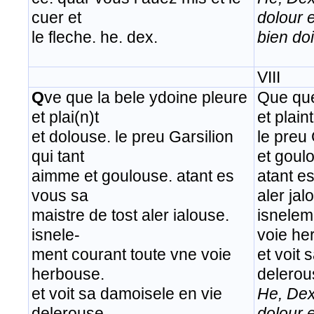
cuer et
dolour 
le fleche. he. dex.
bien doi
VIII
Q
ve que la bele ydoine pleure
Que que
et plai(n)t
et plain
et dolouse. le preu Garsilion
le preu
qui tant
et goul
aimme et goulouse. atant es
atant es
vous sa
aler jal
maistre de tost aler ialouse.
isnelem
isnele-
voie he
ment courant toute vne voie
et voit 
herbouse.
delerou
et voit sa damoisele en vie
He, Dex
delerouse.
dolour 