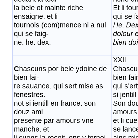
la bele ot mainte riche
Et li t
ensaigne. et li
qui se f
tournois (com)mence ni a nul
He, Dex
qui se faig-
dolour 
ne. he. dex.
bien doi
XXII
C
hascuns por bele ydoine de
Chascun
bien fai-
bien fai
re sauance. qui sert mise as
qui s'er
fenestres.
si jenti
not si ientill en france. son
Son dou
douz ami
amours
presente par amours vne
et li cu
manche. et
se lanc
li cuens la recoit. ens v tornoi
ainc mi