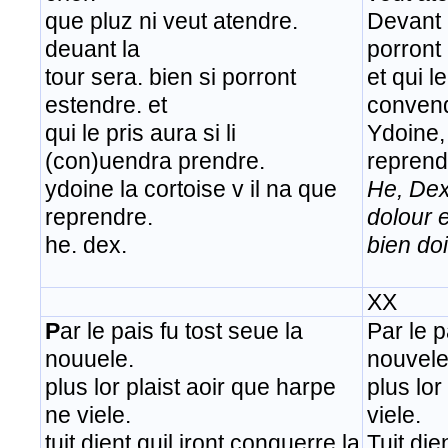
que pluz ni veut atendre.
Devant l
deuant la
porront
tour sera. bien si porront
et qui le
estendre. et
conven
qui le pris aura si li
Ydoine, 
(con)uendra prendre.
reprend
ydoine la cortoise v il na que
He, Dex
reprendre.
dolour 
he. dex.
bien doi
XX
P
ar le pais fu tost seue la
Par le p
nouuele.
nouvele
plus lor plaist aoir que harpe
plus lor
ne viele.
viele.
tuit dient quil iront conquerre la
Tuit die