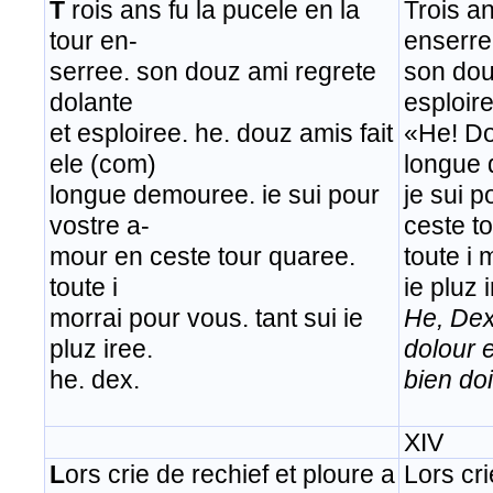
T
rois ans fu la pucele en la
Trois an
tour en-
enserre
serree. son douz ami regrete
son dou
dolante
esploire
et esploiree. he. douz amis fait
«He! Do
ele (com)
longue
longue demouree. ie sui pour
je sui 
vostre a-
ceste t
mour en ceste tour quaree.
toute i 
toute i
ie pluz 
morrai pour vous. tant sui ie
He, Dex
pluz iree.
dolour 
he. dex.
bien doi
XIV
L
ors crie de rechief et ploure a
Lors cri