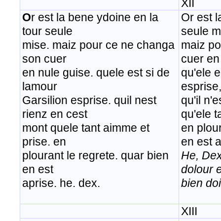
XII
O
r est la bene ydoine en la
Or est 
tour seule
seule m
mise. maiz pour ce ne changa
maiz po
son cuer
cuer en
en nule guise. quele est si de
qu'ele e
lamour
esprise
Garsilion esprise. quil nest
qu'il n'
rienz en cest
qu'ele t
mont quele tant aimme et
en plour
prise. en
en est a
plourant le regrete. quar bien
He, Dex
en est
dolour 
aprise. he. dex.
bien doi
XIII