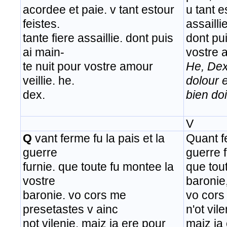
acordee et paie. v tant estour
u tant e
feistes.
assaillie
tante fiere assaillie. dont puis
dont pui
ai main-
vostre a
te nuit pour vostre amour
He, Dex
veillie. he.
dolour 
dex.
bien doi
V
Q
vant ferme fu la pais et la
Quant fe
guerre
guerre 
furnie. que toute fu montee la
que tou
vostre
baronie
baronie. vo cors me
vo cors
presetastes v ainc
n'ot vile
not vilenie. maiz ia ere pour
maiz ja