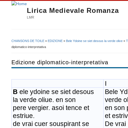
Lirica Medievale Romanza
LMR
CHANSONS DE TOILE
»
EDIZIONE
»
Bele Ydoine se siet desous la verde olive
»
T
Tu sei qui
diplomatico-interpretativa
Edizione diplomatico-interpretativa
I
B
ele ydoine se siet desous
Bele Yd
la verde oliue. en son
verde o
pere vergier. asoi tence et
en son p
estriue.
et estri
de vrai cuer souspirant se
De vrai