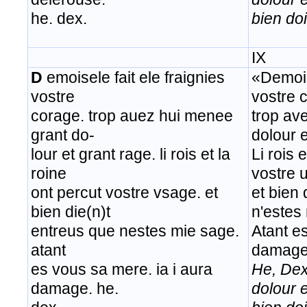
he. dex.
bien doi
IX
D
emoisele fait ele fraignies
«Demois
vostre
vostre 
corage. trop auez hui menee
trop av
grant do-
dolour e
lour et grant rage. li rois et la
Li rois 
roine
vostre 
ont percut vostre vsage. et
et bien 
bien die(n)t
n'estes
entreus que nestes mie sage.
Atant es
atant
damage
es vous sa mere. ia i aura
He, Dex
damage. he.
dolour 