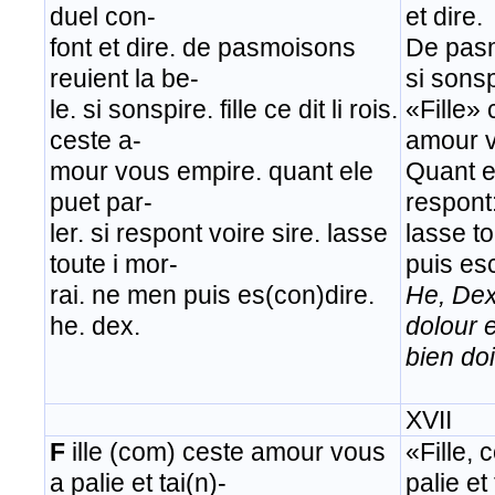
duel con-
et dire.
font et dire. de pasmoisons
De pasm
reuient la be-
si sonsp
le. si sonspire. fille ce dit li rois.
«Fille» 
ceste a-
amour v
mour vous empire. quant ele
Quant el
puet par-
respont:
ler. si respont voire sire. lasse
lasse to
toute i mor-
puis es
rai. ne men puis es(con)dire.
He, Dex
he. dex.
dolour 
bien doi
XVII
F
ille (com) ceste amour vous
«Fille,
a palie et tai(n)-
palie et 