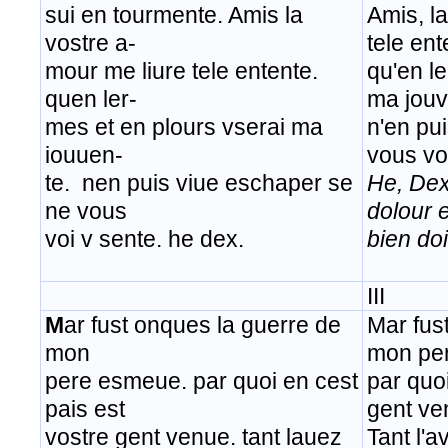
sui en tourmente. Amis la
Amis, l
vostre a-
tele ent
mour me liure tele entente.
qu'en l
quen ler-
ma jouv
mes et en plours vserai ma
n'en pu
iouuen-
vous vo
te. nen puis viue eschaper se
He, Dex
ne vous
dolour 
voi v sente. he dex.
bien doi
III
M
ar fust onques la guerre de
Mar fus
mon
mon pe
pere esmeue. par quoi en cest
par quoi
pais est
gent ve
vostre gent venue. tant lauez
Tant l'