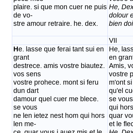
plaire. si que mon cuer ne puis
He, Dex
de vo-
dolour 
stre amour retraire. he. dex.
bien doi
VII
H
e. lasse que ferai tant sui en
He, lass
grant
en gran
destrece. amis vostre biautez.
Amis, v
vos sens
vostre 
vostre prohece. mont si feru
m'ont si
dun dart
qu'el c
damour quel cuer me blece.
se vous
se vous
qui hor
ne len ietez nest hom qui hors
quar vou
len me-
et le fl
ce. quar vous i auez mis et le
He, Dex