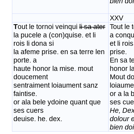
bien doi
XXV
T
out le tornoi veinqui
li sa ater
Tout le 
la pucele a (con)quise. et li
a conqu
rois li dona si
et li roi
la afeme prise. en sa terre len
prise.
porte. a
En sa te
haute honor la mise. mout
honor l
doucement
Mout do
sentraiment loiaument sanz
loiaumen
faintise.
or a la
or ala bele ydoine quant que
ses cue
ses cuers
He, Dex
deuise. he. dex.
dolour 
bien doi