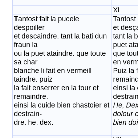
XI
T
antost fait la pucele
Tantost 
despoiller
et desç
et descaindre. tant la bati dun
tant la 
fraun la
puet at
ou la puet ataindre. que toute
que tout
sa char
en verme
blanche li fait en vermeill
Puiz la 
taindre. puiz
remaind
la fait enserrer en la tour et
einsi la
remaindre.
destrai
einsi la cuide bien chastoier et
He, Dex
destrain-
dolour 
dre. he. dex.
bien doi