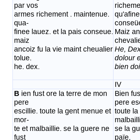
par vos
richeme
armes richement . maintenue.
qu'afine
qua-
conseü
finee lauez. et la pais conseue.
Maiz anc
maiz
chevalie
ancoiz fu la vie maint cheualier
He, Dex
tolue.
dolour 
he. dex.
bien doi
IV
B
ien fust ore la terre de mon
Bien fus
pere
pere esc
escillie. toute la gent menue et
toute l
mor-
malbaill
te et malbaillie. se la guere ne
se la g
fust
païe,