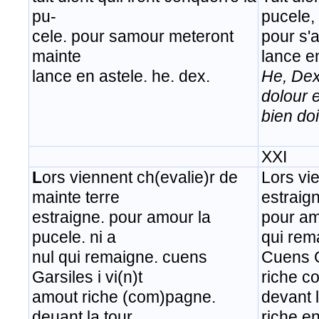
pu-
pucele,
cele. pour samour meteront
pour s'
mainte
lance en
lance en astele. he. dex.
He, Dex
dolour 
bien doi
XXI
L
ors viennent ch(evalie)r de
Lors vi
mainte terre
estraig
estraigne. pour amour la
pour am
pucele. ni a
qui rem
nul qui remaigne. cuens
Cuens G
Garsiles i vi(n)t
riche c
amout riche (com)pagne.
devant l
deuant la tour
riche e