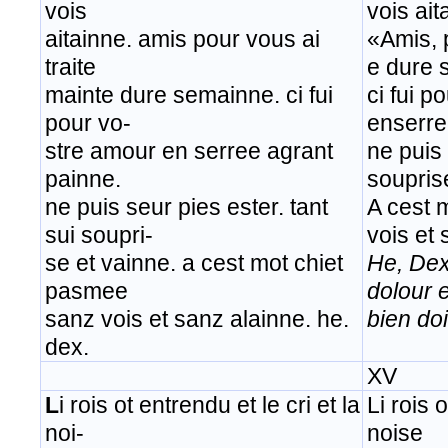
vois
vois ait
aitainne. amis pour vous ai
«Amis, 
traite
e dure 
mainte dure semainne. ci fui
ci fui p
pour vo-
enserre
stre amour en serree agrant
ne puis 
painne.
soupris
ne puis seur pies ester. tant
A cest 
sui soupri-
vois et 
se et vainne. a cest mot chiet
He, Dex
pasmee
dolour 
sanz vois et sanz alainne. he.
bien doi
dex.
XV
L
i rois ot entrendu et le cri et la
Li rois o
noi-
noise