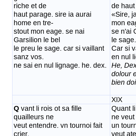
riche et de
de haut
haut parage. sire ia aurai
«Sire, j
home en tre-
mon ea
stout mon eage. se nai
se n'ai 
Garsilion le bel
le sage.
le preu le sage. car si vaillant
Car si v
sanz vos.
en nul 
ne sai en nul lignage. he. dex.
He, Dex
dolour 
bien doi
XIX
Q
vant li rois ot sa fille
Quant li 
quailleurs ne
ne veut
veut entendre. vn tournoi fait
un tourn
crier.
veut at