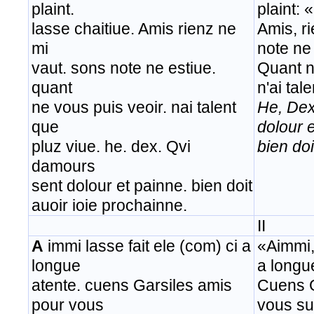
plaint.
plaint: 
lasse chaitiue. Amis rienz ne
Amis, r
mi
note ne 
vaut. sons note ne estiue.
Quant n
quant
n'ai tal
ne vous puis veoir. nai talent
He, Dex
que
dolour 
pluz viue. he. dex. Qvi
bien doi
damours
sent dolour et painne. bien doit
auoir ioie prochainne.
II
A
immi lasse fait ele (com) ci a
«Aimmi,
longue
a longu
atente. cuens Garsiles amis
Cuens G
pour vous
vous su