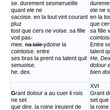
se. durement sesmerueille
duremen
quant ele ne
ele ne s
sacoise. en la tout vint courant
en la to
pluz
que cer
tost que cers ne voise. sa fille
sa fille
voit pas-
cointois
mee.
na tale
ydoine la
Entre se
cointoise. entre
talent q
ses bras la prent na talent quil
He, Dex
senuoise.
dolour 
he. dex.
bien doi
XVI
G
rant dolour a au cuer li rois
Grant do
ne set
set que 
que dire. la roine ireuient de
la roine