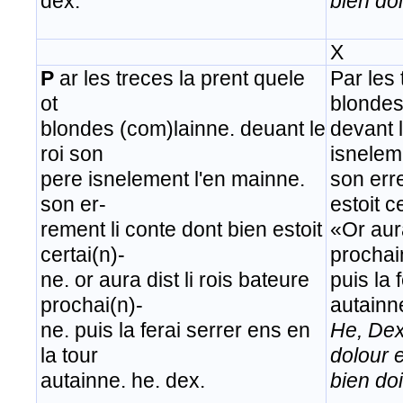
dex.
bien doi
X
P
ar les treces la prent quele
Par les 
ot
blondes
blondes (com)lainne. deuant le
devant 
roi son
isnelem
pere isnelement l'en mainne.
son err
son er-
estoit c
rement li conte dont bien estoit
«Or aura
certai(n)-
prochai
ne. or aura dist li rois bateure
puis la 
prochai(n)-
autainn
ne. puis la ferai serrer ens en
He, Dex
la tour
dolour 
autainne. he. dex.
bien doi