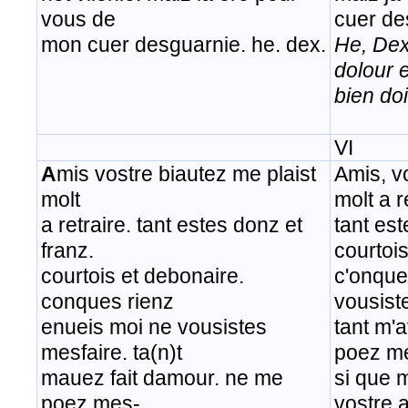
vous de
cuer de
mon cuer desguarnie. he. dex.
He, Dex
dolour 
bien doi
VI
A
mis vostre biautez me plaist
Amis, v
molt
molt a r
a retraire. tant estes donz et
tant est
franz.
courtoi
courtois et debonaire.
c'onque
conques rienz
vousist
enueis moi ne vousistes
tant m'
mesfaire. ta(n)t
poez me
mauez fait damour. ne me
si que 
poez mes-
vostre 