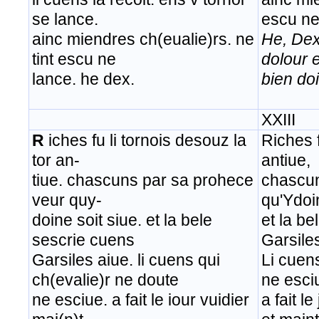
se lance.
escu ne
ainc miendres ch(eualie)rs. ne
He, Dex
tint escu ne
dolour 
lance. he dex.
bien doi
XXIII
R
iches fu li tornois desouz la
Riches f
tor an-
antiue,
tiue. chascuns par sa prohece
chascun
veur quy-
qu'Ydoi
doine soit siue. et la bele
et la be
sescrie cuens
Garsiles
Garsiles aiue. li cuens qui
Li cuen
ch(evalie)r ne doute
ne esci
ne esciue. a fait le iour vuidier
a fait l