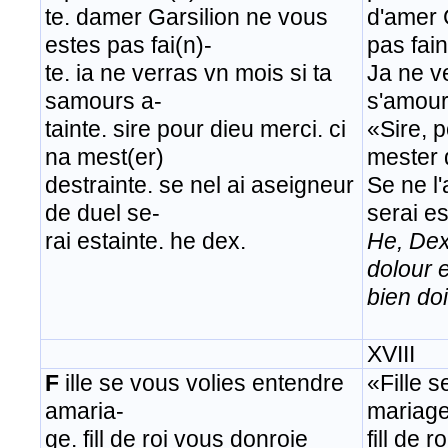
te. damer Garsilion ne vous
d'amer 
estes pas fai(n)-
pas fain
te. ia ne verras vn mois si ta
Ja ne ve
samours a-
s'amour
tainte. sire pour dieu merci. ci
«Sire, p
na mest(er)
mester 
destrainte. se nel ai aseigneur
Se ne l'
de duel se-
serai es
rai estainte. he dex.
He, Dex
dolour 
bien doi
XVIII
F
ille se vous volies entendre
«Fille 
amaria-
mariage
ge. fill de roi vous donroie
fill de 