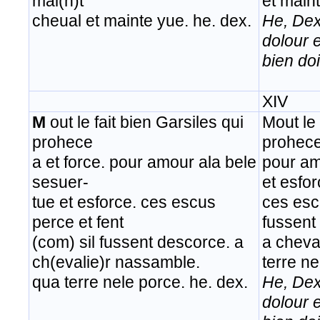
mai(n)t
et main
cheual et mainte yue. he. dex.
He, Dex
dolour 
bien doi
XIV
M
out le fait bien Garsiles qui
Mout le 
prohece
prohece
a et force. pour amour ala bele
pour am
sesuer-
et esfor
tue et esforce. ces escus
ces escu
perce et fent
fussent
(com) sil fussent descorce. a
a cheva
ch(evalie)r nassamble.
terre ne
qua terre nele porce. he. dex.
He, Dex
dolour 