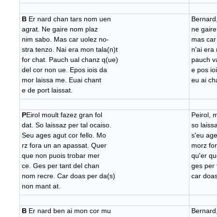
B
Er nard chan tars nom uen
Bernard
agrat. Ne gaire nom plaz
ne gaire
nim sabo. Mas car uolez no-
mas car 
stra tenzo. Nai era mon tala(n)t
n'ai era
for chat. Pauch ual chanz q(ue)
pauch va
del cor non ue. Epos iois da
e pos io
mor laissa me. Euai chant
eu ai ch
e de port laissat.
P
Eirol moult fazez gran fol
Peirol, 
dat. So laissaz per tal ocaiso.
so laiss
Seu ages agut cor fello. Mo
s'eu age
rz fora un an apassat. Quer
morz for
que non puois trobar mer
qu'er qu
ce. Ges per tant del chan
ges per 
nom recre. Car doas per da(s)
car doas
non mant at.
B
Er nard ben ai mon cor mu
Bernard