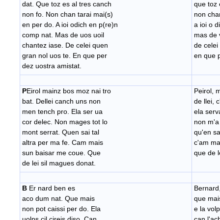
dat. Que toz es al tres canch
que toz 
non fo. Non chan tarai mai(s)
non chan
en per do. A ioi odich en p(re)n
a ioi o 
comp nat. Mas de uos uoil
mas de v
chantez iase. De celei quen
de celei
gran nol uos te. En que per
en que p
dez uostra amistat.
P
Eirol mainz bos moz nai tro
Peirol, 
bat. Dellei canch uns non
de llei,
men tench pro. Ela ser ua
ela serv
cor delec. Non mages tot lo
non m'a 
mont serrat. Quen sai tal
qu'en sai
altra per ma fe. Cam mais
c'am ma
sun baisar me coue. Que
que de l
de lei sil magues donat.
B
Er nard ben es
Bernard
aco dum nat. Que mais
que mais
non pot caissi per do. Ela
e la volp
uolps cil cireis diso. Can
can l'ac