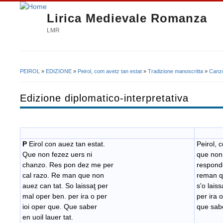
Lirica Medievale Romanza
LMR
PEIROL
»
EDIZIONE
»
Peirol, com avetz tan estat
»
Tradizione manoscritta
»
Canzo
Tu sei qui
Edizione diplomatico-interpretativa
P
Eirol con auez tan estat.
Peirol, 
Que non fezez uers ni
que non
chanzo. Res pon dez me per
respond
cal razo. Re man que non
reman q
auez can tat. So laissaţ per
s'o lais
mal oper ben. per ira o per
per ira 
ioi oper que. Que saber
que sabe
en uoil lauer tat.