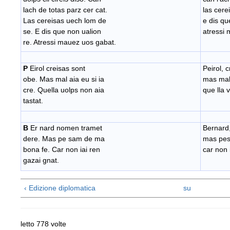
lach de totas parz cer cat.
las cere
Las cereisas uech lom de
e dis qu
se. E dis que non ualion
atressi 
re. Atressi mauez uos gabat.
P
Eirol creisas sont
Peirol, 
obe. Mas mal aia eu si ia
mas mal 
cre. Quella uolps non aia
que lla 
tastat.
B
Er nard nomen tramet
Bernard,
dere. Mas pe sam de ma
mas pes
bona fe. Car non iai ren
car non 
gazai gnat.
‹ Edizione diplomatica
su
letto 778 volte