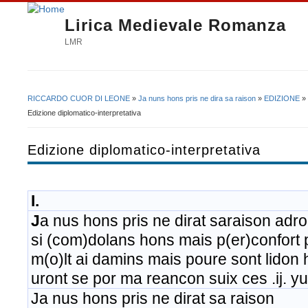
Lirica Medievale Romanza
LMR
RICCARDO CUOR DI LEONE
»
Ja nuns hons pris ne dira sa raison
»
EDIZIONE
»
Tu sei qui
Edizione diplomatico-interpretativa
Edizione diplomatico-interpretativa
I.
J
a nus hons pris ne dirat saraison adr
si (com)dolans hons mais p(er)confort p
m(o)lt ai damins mais poure sont lidon 
uront se por ma reancon suix ces .ij. yu
Ja nus hons pris ne dirat sa raison