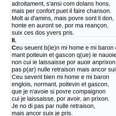
adroitament, s'ansi com dolans hons,
mais per confort puet il faire chanson.
Molt ai d'amins, mais povre sont li don,
honte en auront se, por ma reançon,
suix ces dos yvers pris.
II.
C
eu seuent b(ie)n mi home e mi baron 
mant poiteuin et gascon q(ue) ie nauoi
non cui ie laissaisse por auoir anprixon 
pas p(ar) nulle retraison mais ancor suix
Ceu sevent bien mi home e mi baron
englois, normant, poitevin et gascon,
que je n'avoie si povre compaignon
cui je laissaisse, por avoir, an prixon.
Je no di pas par nulle retraison,
mais ancor suix je pris.