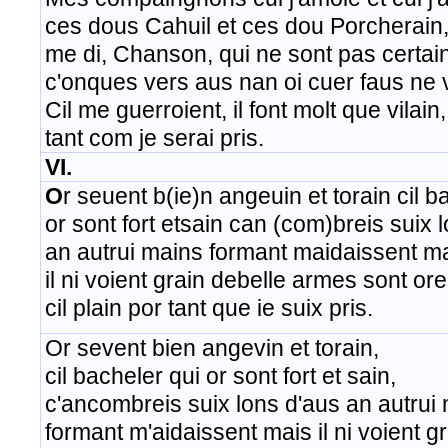
ces dous Cahuil et ces dou Porcherain
me di, Chanson, qui ne sont pas certain
c'onques vers aus nan oi cuer faus ne 
Cil me guerroient, il font molt que vilain,
tant com je serai pris.
VI.
O
r seuent b(ie)n angeuin et torain cil b
or sont fort etsain can (com)breis suix 
an autrui mains formant maidaissent m
il ni voient grain debelle armes sont or
cil plain por tant que ie suix pris.
Or sevent bien angevin et torain,
cil bacheler qui or sont fort et sain,
c'ancombreis suix lons d'aus an autrui 
formant m'aidaissent mais il ni voient g