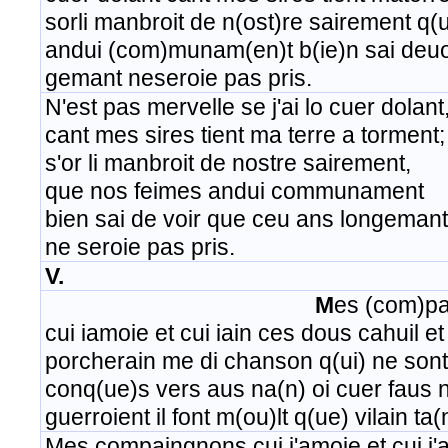
sorli manbroit de n(ost)re sairement q(
andui (com)munam(en)t b(ie)n sai deuo
gemant neseroie pas pris.
N'est pas mervelle se j'ai lo cuer dolant
cant mes sires tient ma terre a torment;
s'or li manbroit de nostre sairement,
que nos feimes andui communament
bien sai de voir que ceu ans longemant
ne seroie pas pris.
V.
M
es (com)pa
cui iamoie et cui iain ces dous cahuil e
porcherain me di chanson q(ui) ne sont
conq(ue)s vers aus na(n) oi cuer faus n
guerroient il font m(ou)lt q(ue) vilain ta(
Mes compaingnons cui j'amoie et cui j'a