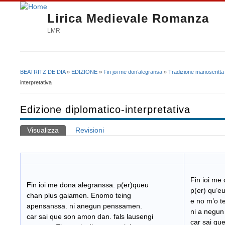
Lirica Medievale Romanza
LMR
BEATRITZ DE DIA
»
EDIZIONE
»
Fin joi me don’alegransa
»
Tradizione manoscritta
Tu sei qui
interpretativa
Edizione diplomatico-interpretativa
Visualizza
(scheda attiva)
Revisioni
Schede primarie
Fin ioi me
F
in ioi me dona alegranssa. p(er)queu
p(er) qu’eu
chan plus gaiamen. Enomo teing
e no m’o t
apensanssa. ni anegun penssamen.
ni a negun
car sai que son amon dan. fals lausengi
car sai qu