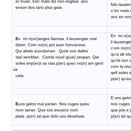
er truan. Elor mals diz non esglaia anz
fals lausen
enson dos tanz plus gaia.
e lor mals 
anz en son 
En mi n(on)
E
n mi n(on)anges fianssa. li lausengier mal
li lausengie
dizen. Com no(n) pot auer honranssa.
c’om no(n) 
Qui abels acordamen. Quist son daltre
qu’a ab el
stal semblan. Comla niuol q(ue) sespan. Qel
qu’ist son 
soles enp(er)t sa raia p(er) queu no(n) am gent
com la nivo
sa
qell soles e
uaia.
p(er) qu’eu
I
E vos gelos
E
uos gelos mal parlan. Nos cuges queu
nos cuges 
mon tairan. Que iois eiouenz nom
que jois e 
plaia. p(er) tal que dols uos desehaia.
p(er) tal q