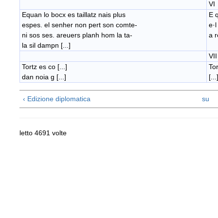
VI
Equan lo bocx es taillatz nais plus
E q
espes. el senher non pert son comte-
e·
ni sos ses. areuers planh hom la ta-
​a 
la sil dampn [...]
VII
Tortz es co [...]
Tor
dan noia g [...]
[...
‹ Edizione diplomatica
su
letto 4691 volte