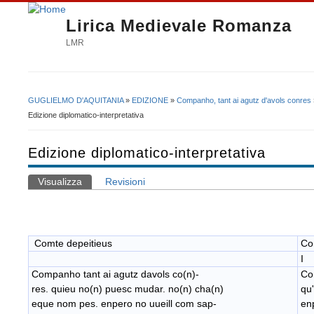
Lirica Medievale Romanza
LMR
GUGLIELMO D'AQUITANIA
»
EDIZIONE
»
Companho, tant ai agutz d'avols conres
Tu sei qui
Edizione diplomatico-interpretativa
Edizione diplomatico-interpretativa
Visualizza
(scheda attiva)
Revisioni
Schede primarie
Comte depeitieus
Co
I
Companho tant ai agutz davols co(n)-
Co
res. quieu no(n) puesc mudar. no(n) cha(n)
​q
eque nom pes. enpero no uueill com sap-
​e