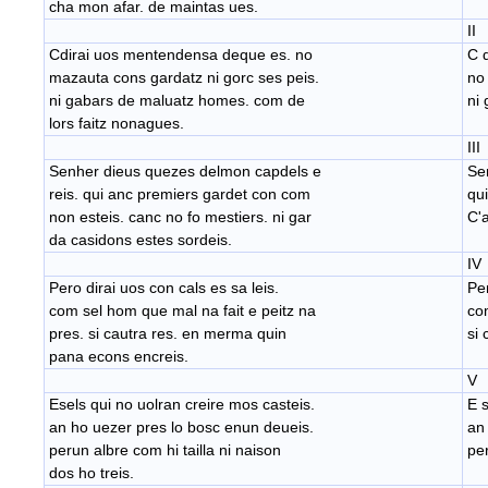
cha mon afar. de maintas ues.
II
Cdirai uos mentendensa deque es. no
C 
mazauta cons gardatz ni gorc ses peis.
no
ni gabars de maluatz homes. com de
ni
lors faitz nonagues.
III
Senher dieus quezes delmon capdels e
Se
reis. qui anc premiers gardet con com
qu
non esteis. canc no fo mestiers. ni gar
C'a
da casidons estes sordeis.
IV
Pero dirai uos con cals es sa leis.
Per
com sel hom que mal na fait e peitz na
com
pres. si cautra res. en merma quin
​si
pana econs encreis.
V
Esels qui no uolran creire mos casteis.
E s
an ho uezer pres lo bosc enun deueis.
​an
perun albre com hi tailla ni naison
per
dos ho treis.