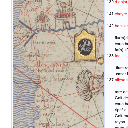
139
d anja
141
chayr
142
babillo
flu(m)d
cauo br
fa(n)ui
138
foe
flum r
casar b
137
allexa
tore de
Golf de 
cauo be
ripe* al
Golf ra
rayba
porto de 