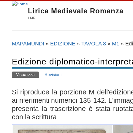
Lirica Medievale Romanza
LMR
MAPAMUNDI
»
EDIZIONE
»
TAVOLA 8
»
M1
» Edi
Tu sei qui
Edizione diplomatico-interpret
Visualizza
(scheda attiva)
Revisioni
Schede primarie
Si riproduce la porzione M dell'edizio
ai riferimenti numerici 135-142. L'immag
presenta la trascrizione è stata ruotata
con la scrittura.