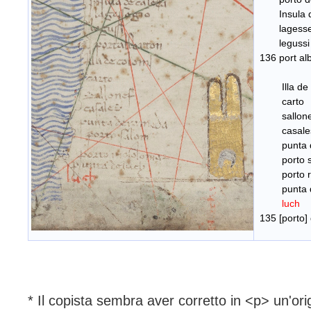
Insula de
lagesse
legussi
136 port al
Illa de c
carto
sallone
casale
punta de
porto s
porto rio
punta de
luch
135 [porto] 
* Il copista sembra aver corretto in <p> un'ori