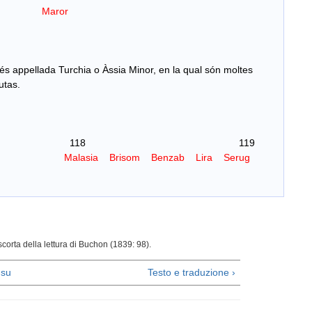
Maror
s appellada Turchia o Àssia Minor, en la qual són moltes
utas.
8 119
Malasia Brisom Benzab Lira Serug
scorta della lettura di Buchon (1839: 98).
su
Testo e traduzione ›