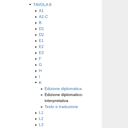
TAVOLA 8
A1
A2-C
B
D1
D2
E1
E2
E3
F
G
H
I
K
Edizione diplomatica
Edizione diplomatico-
interpretativa
Testo e traduzione
L1
L2
L3