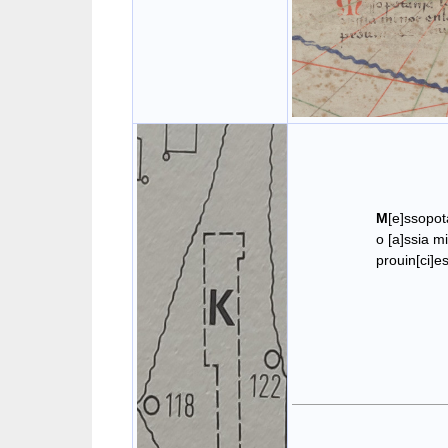
1
M
[e]ssopot
o [a]ssia minor en
prouin[ci]es [et]
11
1