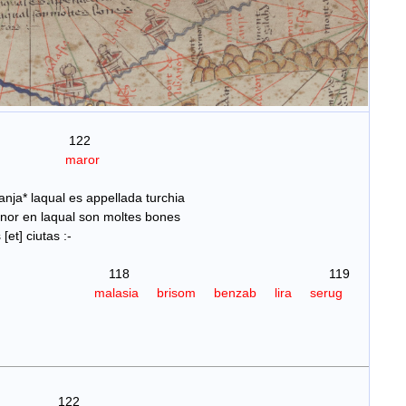
22
maror
anja* laqual es appellada turchia
 laqual son moltes bones
 ciutas :-
8 119
malasia
brisom
benzab
lira
serug
22