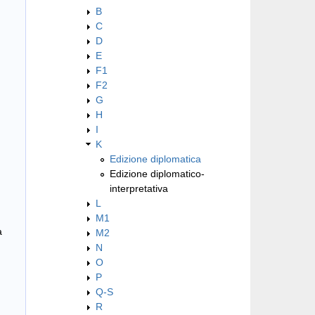
B
C
D
E
F1
F2
G
H
I
K
Edizione diplomatica
Edizione diplomatico-
interpretativa
L
M1
a
M2
N
O
P
Q-S
R