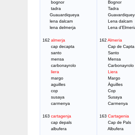
bognor
Bognor
tadra
Tadra
Guauardiqueya
Guavardiquey
lena dalcam
Lena dalcam
lena delmerja
Lena d’Elmeri
162
almerja
162
Almeria
cap decapta
Cap de Capta
santo
Santo
mensa
Mensa
carbonayrolo
Carbonayrolo
liera
Liera
margo
Margo
aguilles
Àguilles
cop
Cop
susaya
Susaya
carmenya
Carmenya
163
cartagenja
163
Cartagenia
cap depals
Cap de Pals
albufera
Albufera