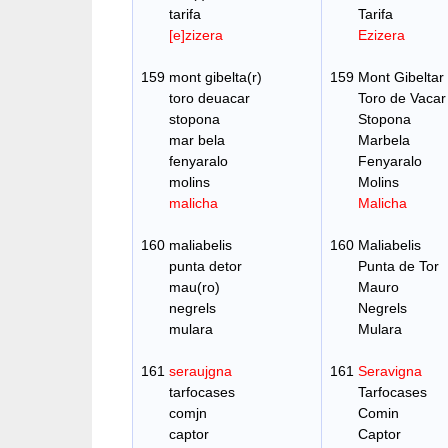
tarifa
Tarifa
[e]zizera
Ezizera
159 mont gibelta(r)
159 Mont Gibeltar
toro deuacar
Toro de Vacar
stopona
Stopona
mar bela
Marbela
fenyaralo
Fenyaralo
molins
Molins
malicha
Malicha
160 maliabelis
160 Maliabelis
punta detor
Punta de Tor
mau(ro)
Mauro
negrels
Negrels
mulara
Mulara
161
seraujgna
161
Seravigna
tarfocases
Tarfocases
comjn
Comin
captor
Captor