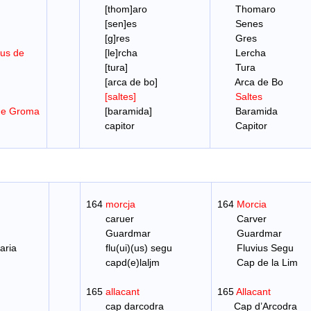
[thom]aro
Thomaro
[sen]es
Senes
[g]res
Gres
us de
[le]rcha
Lercha
[tura]
Tura
[arca de bo]
Arca de Bo
[saltes]
Saltes
de Groma
[baramida]
Baramida
capitor
Capitor
164
morcja
164
Morcia
caruer
Carver
Guardmar
Guardmar
ria
flu(ui)(us) segu
Fluvius Segu
capd(e)laljm
Cap de la Lim
165
allacant
165
Allacant
cap darcodra
Cap d’Arcodra