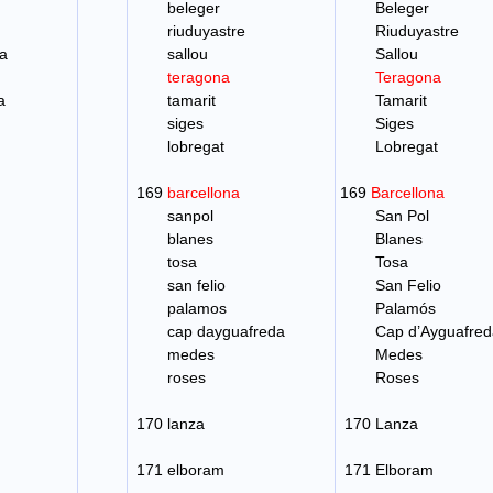
beleger
Beleger
riuduyastre
Riuduyastre
a
sallou
Sallou
teragona
Teragona
a
tamarit
Tamarit
siges
Siges
lobregat
Lobregat
169
barcellona
169
Barcellona
sanpol
San Pol
blanes
Blanes
tosa
Tosa
san felio
San Felio
palamos
Palamós
cap dayguafreda
Cap d’Ayguafred
medes
Medes
roses
Roses
170 lanza
170 Lanza
171 elboram
171 Elboram