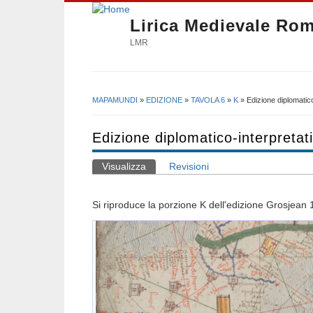
Lirica Medievale Ro
LMR
MAPAMUNDI
»
EDIZIONE
»
TAVOLA 6
»
K
» Edizione diplomatico
Tu sei qui
Edizione diplomatico-interpretat
Visualizza
(scheda attiva)
Revisioni
Schede primarie
Si riproduce la porzione K dell'edizione Grosjean 