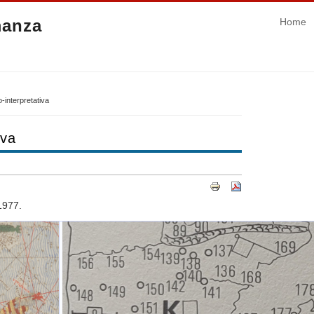
manza
Home
-interpretativa
iva
1977.