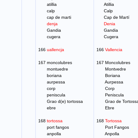
atillia
Atillia
calp
Calp
cap de marti
Cap de Martí
denja
Denia
Gandia
Gandia
cugera
Cugera
166
uallencja
166
Vallencia
167 moncolubres
167 Moncolubres
montuedre
Montvedre
boriana
Boriana
aurpessa
Aurpessa
corp
Corp
peniscula
Peniscula
Grao d(e) tortossa
Grao de Tortoss
ebre
Ebre
168
tortossa
168
Tortossa
port fangos
Port Fangos
anpolla
Anpolla