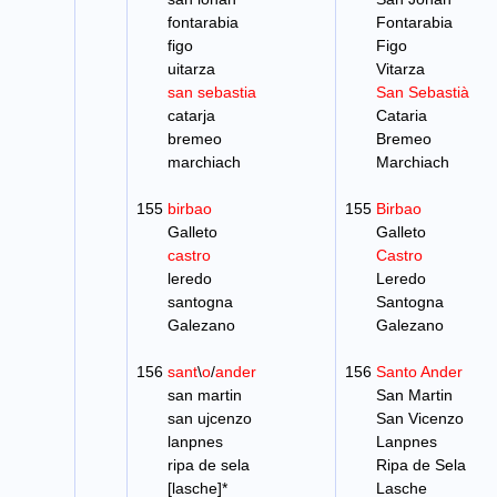
fontarabia
Fontarabia
figo
Figo
uitarza
Vitarza
san sebastia
San Sebastià
catarja
Cataria
bremeo
Bremeo
marchiach
Marchiach
155
birbao
155
Birbao
Galleto
Galleto
castro
Castro
leredo
Leredo
santogna
Santogna
Galezano
Galezano
156
sant
\
o
/
ander
156
Santo Ander
san martin
San Martin
san ujcenzo
San Vicenzo
lanpnes
Lanpnes
ripa de sela
Ripa de Sela
[lasche]*
Lasche