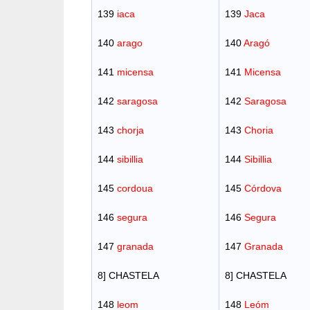
139
iaca
139
Jaca
140
arago
140
Aragó
141
micensa
141
Micensa
142
saragosa
142
Saragosa
143
chorja
143
Choria
144
sibillia
144
Sibillia
145
cordoua
145
Córdova
146
segura
146
Segura
147
granada
147
Granada
8] CHASTELA
8] CHASTELA
148
leom
148
Leóm