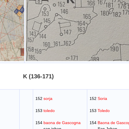
K (136-171)
152
sorja
152
Soria
153
toledo
153
Toledo
154
baona de Gascogna
154
Baona de Gasco
san iohan
San Johan