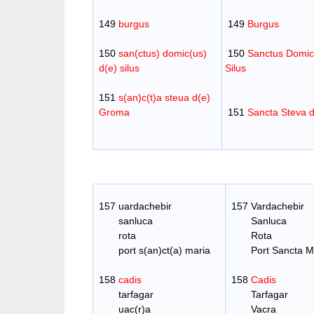
149
burgus
149
Burgus
150
san(ctus) domic(us)
150
Sanctus Domic
d(e) silus
Silus
151
s(an)c(t)a steua d(e)
Groma
151
Sancta Steva 
157 uardachebir
157 Vardachebir
sanluca
Sanluca
rota
Rota
port s(an)ct(a) maria
Port Sancta Ma
158
cadis
158
Cadis
tarfagar
Tarfagar
uac(r)a
Vacra