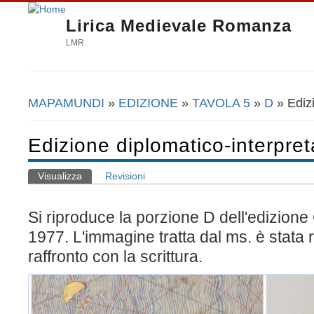
Lirica Medievale Romanza
LMR
MAPAMUNDI
»
EDIZIONE
»
TAVOLA 5
»
D
» Edizi
Tu sei qui
Edizione diplomatico-interpret
Visualizza
(scheda attiva)
Revisioni
Schede primarie
Si riproduce la porzione D dell'edizion
1977. L'immagine tratta dal ms. è stata ru
raffronto con la scrittura.