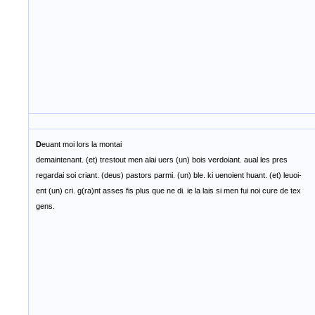
D
euant moi lors la montai
demaintenant. (et) trestout men alai uers (un) bois verdoiant. aual les pres
regardai soi criant. (deus) pastors parmi. (un) ble. ki uenoient huant. (et) leuoi-
ent (un) cri. g(ra)nt asses fis plus que ne di. ie la lais si men fui noi cure de tex
gens.