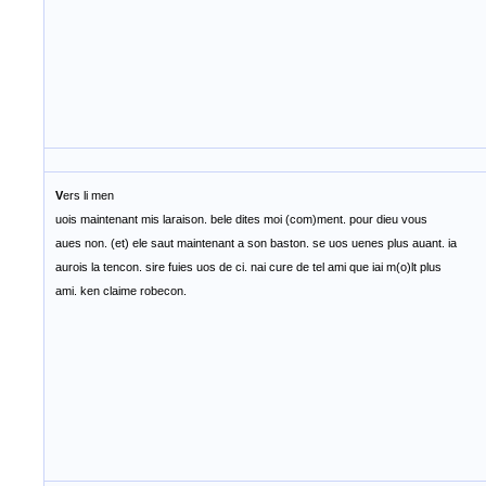
V
ers li men
uois maintenant mis laraison. bele dites moi (com)ment. pour dieu vous
aues non. (et) ele saut maintenant a son baston. se uos uenes plus auant. ia
aurois la tencon. sire fuies uos de ci. nai cure de tel ami que iai m(o)lt plus
ami. ken claime robecon.