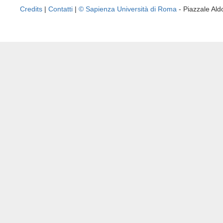
Credits
|
Contatti
|
© Sapienza Università di Roma
- Piazzale A