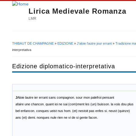
Lirica Medievale Romanza
LMR
THIBAUT DE CHAMPAGNE
»
EDIZIONE
»
J'aloie l'autre jour errant
»
Tradizione ma
Tu sei qui
interpretativa
Edizione diplomatico-interpretativa
J
Aloie lautre ier errant sans compagnon. sour mon palefroi pensant
afaire une chancon. quant ioi ne sai (com)ment les (un) buisson. la vois dou plus
bel enfancon. conques ueist nus hom. (et) nestoit pas enfes si. neust (quinze)
ans (et) demi. nonques nule rien ne vi de si gente facon.