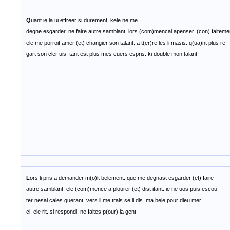
Q
uant ie la ui effreer si durement. kele ne me
degne esgarder. ne faire autre samblant. lors (com)mencai apenser. (con) faiteme
ele me porroit amer (et) changier son talant. a t(er)re les li masis. q(ua)nt plus re-
gart son cler uis. tant est plus mes cuers espris. ki double mon talant
L
ors li pris a demander m(o)lt belement. que me degnast esgarder (et) faire
autre samblant. ele (com)mence a plourer (et) dist itant. ie ne uos puis escou-
ter nesai cales querant. vers li me trais se li dis. ma bele pour dieu mer
ci. ele rit. si respondi. ne faites p(our) la gent.