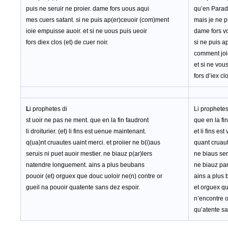
puis ne seruir ne proier. dame fors uous aqui
qu’en Paradis
mes cuers satant. si ne puis ap(er)ceuoir (com)ment
mais je ne p
ioie empuisse auoir. et si ne uous puis ueoir
dame fors vo
fors diex clos (et) de cuer noir.
si ne puis a
comment joi
et si ne vou
fors d’iex cl
L
i prophetes di
Li prophetes
st uoir ne pas ne ment. que en la fin faudront
que en la fin
li droiturier. (et) li fins est uenue maintenant.
et li fins es
q(ua)nt cruautes uaint merci. et proiier ne b(i)aus
quant cruaut
seruis ni puet auoir mestier. ne biauz p(ar)lers
ne biaus serv
natendre longuement. ains a plus beubans
ne biauz pa
pouoir (et) orguex que douc uoloir ne(n) contre or
ains a plus
gueil na pouoir quatente sans dez espoir.
et orguex qu
n’encontre o
qu’atente sa