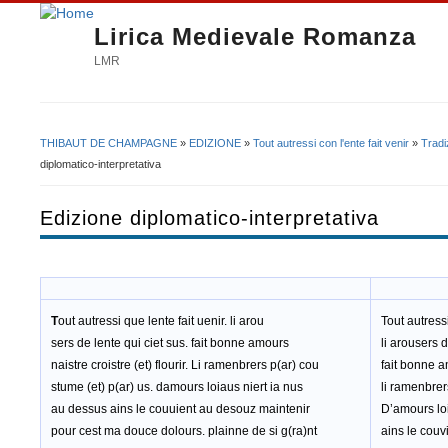
Lirica Medievale Romanza
LMR
THIBAUT DE CHAMPAGNE
»
EDIZIONE
»
Tout autressi con l'ente fait venir
»
Tradi
Tu sei qui
diplomatico-interpretativa
Edizione diplomatico-interpretativa
T
out autressi que lente fait uenir. li arou
Tout autressi
sers de lente qui ciet sus. fait bonne amours
li arousers d
naistre croistre (et) flourir. Li ramenbrers p(ar) cou
fait bonne am
stume (et) p(ar) us. damours loiaus niert ia nus
li ramenbrer
au dessus ains le couuient au desouz maintenir
D’amours loi
pour cest ma douce dolours. plainne de si g(ra)nt
ains le couv