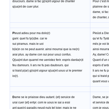
doucours. dame si fac g(ra)nt uigour de chanter
Pour c’est 
q(ua)nt de cuer plur.
plainne de s
dame, si fac
de chanter, 
P
leust adieu pour ma dolo(r)
Pleüst a Die
garir. quel fu ty(s)be. car ie
qu’el fu Tys
sui piramus. mais ie uoi
més je voi b
b(ie)n ce ne peut auenir. ainsi mourrai que ia ne(n)
ainsi mourra
arai plus. ay dame con sui pour uouz confus.
Ay, dame! C
Q(ua)nt dun quarrel me uenistez ferir. espris darda(n)t
Quant d’un q
feu damours. li ars ne fu pas daubours. qui
espris d’ard
si traist p(ar) g(ra)nt uigour q(ua)nt uous ui le premier
li ars ne fu
io(r).
qui si traist
quant vous v
D
ame se ie priaisse dieu autant. (et) seruice de
Dame, se je 
urai cuer (et) entyr. com ie uous ie sai a essi
et service de
ant que(n) paradis neust nuls tel loier. mais ie ne
com je vous,