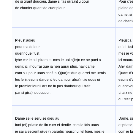
de si grant doucour. dame si fas g(ra)nt uigour
Pour c’e
de chanter quant de cuer plour.
plaine de
dame, si 
de chante
P
leust adieu
Pleüst a 
pour ma dolour
qu’el fus
guerir quel fust
més je vo
tybe car ie sui piramus. mes ie uoi b(ie)n ce ne puet a
ici mourr
uenir. ici mourrai que ia nen aurai plus. hay dame
Ahy, dam
com sui pour uous confus. Q(ua)nt dun quarrel me uenis
Quant d’u
tes ferir. espris dardent feu damour q(ua)nt ie uous ui
espris d’
le premier iour li ars ne fu pas daubour qui trait
quant vou
par si g(ra)nt doucour.
Li arz ne
qui trait
D
ame se ie seruise dieu au
Dame, se
tant (et) priase de fin cuer et dentie. com ie fais uous
et priase
ie sai a escient q(ue)n paradis neust nul tel loier. mes ie
com je fa