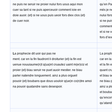
ne puis ne seruir ne proier nului fors uous aqui mon
qu’en Par
cuer sa tant si ne puis aperceuoir comment ioie en
més je ne
doie auoir. (et) si ne uous puis ueoir fors diex clos (et)
nului for
de cuer noir.
si ne pui
comment 
et si ne 
fors d’ie
L
a prophecie dit uoir qui pas ne
La prophe
ment. car en la fin faudront li droiturier (et) la fin est
car en la 
uenue nouuiaume(n)t q(ua)nt cruautez uaint m(er)ciz et
et la fin
proier (et) biau seruir ne puet auoir mestier. ne biau
quant cru
parler natendre longuement. ainz a plus orgueil
et biau s
pouoir (et) boubans que dous uouloir q(ue)n co(n)tre amoi
ne biau 
na pouoir quatandre sans desespoir.
ainz a pl
et bouba
qu’encon
qu’atand