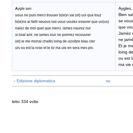
Aygles,
A
ygle sen
Bien sai
uous ne puis merci trouuer b(ie)n sai (et) uoi qua touz
se vous
b(ie)ns ai failli seuous issi uous uoulez essorer que uo(us)
que vou
naiez de moi quel que merci. iames naurez nul
Jaméz n
si loial ami. ne iames iour ne poirriez recouurer
ne jamé
(et) ie me morrai chaitis loing de u(ost)re biau cler
Et je me
uis ou est la rose et le liz ma uie en sera mes pis.
loing de
ou est la
ma vie 
‹ Edizione diplomatica
su
letto 334 volte