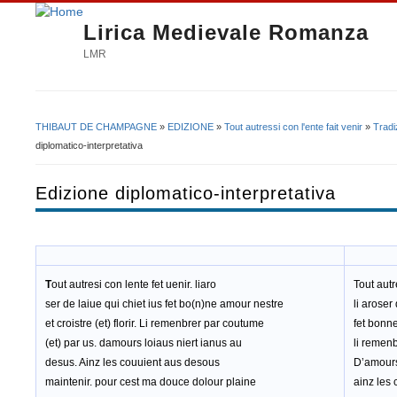
Lirica Medievale Romanza
LMR
THIBAUT DE CHAMPAGNE
»
EDIZIONE
»
Tout autressi con l'ente fait venir
»
Tradi
Tu sei qui
diplomatico-interpretativa
Edizione diplomatico-interpretativa
T
out autresi con lente fet uenir. liaro
Tout autr
ser de laiue qui chiet ius fet bo(n)ne amour nestre
li aroser 
et croistre (et) florir. Li remenbrer par coutume
fet bonne
(et) par us. damours loiaus niert ianus au
li remenb
desus. Ainz les couuient aus desous
D’amours 
maintenir. pour cest ma douce dolour plaine
ainz les