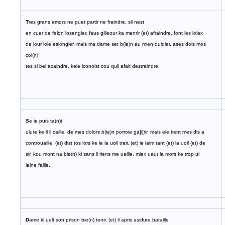
T
res grans amors ne puet partir ne fraindre. sil nest
en cuer de felon losengier. faus gilleour ka menrir (et) afraindre. font les loiax
de lour ioie eslongier. mais ma dame set b(ie)n au mien quidier. ases dols mos
coi(n)
tes si bel acaindre. kele iconoist cou quil afait destraindre.
S
e ie puis ta(n)t
uiure ke il li caille. de mes dolors b(ie)n porroie ga]i[rir. mais ele tient mes dis a
controuaille. (et) dist tos iors ke ie la uoil trair. (et) ie laim tant (et) la uoil (et) de
sir. kou mont na bie(n) ki sans li riens me uaille. miex uaut la mors ke trop ui
laine faille.
D
ame ki uelt son prison bie(n) tenir. (et) il apris asidure bataille