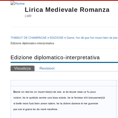
Lirica Medievale Romanza
LMR
THIBAUT DE CHAMPAGNE
»
EDIZIONE
»
Dame, l'on dit que l'on muert bien de joie
Tu sei qui
Edizione diplomatico-interpretativa
Edizione diplomatico-interpretativa
Visualizza
(scheda attiva)
Revisioni
Schede primarie
D
ame on dist ke on muert bie(n) de ioie. ie lai doute mais ce fu pour
noient. ke ie quidoie sentre uos bras estoie. ke ie fenisse ichi ioiouseme(n)t
si belle mors fust bien amon talent. ke la dolors damors ki me guerroie
par est si grans ke de morir mesfroie.