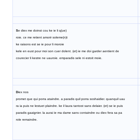
S
e diex me doinst cou ke ie li q(ue)
roie. ce me retient amorir soleme(n)t
ke raisons est se ie pour li moroie
kele en eust pour moi son cuer dolent. (et) ie me doi garder aentient de
courecier li kestre ne uauroie. emparadis sele ni estoit moie.
D
iex nos
promet que qui porra ataindre. a paradis quil porra soshaidier. quanquil uau
ra ia puis ne lestuet plaindre. ke il laura tantost sans delaier. (et) se ie puis
paradis gaaignier. la aurai ie ma dame sans containdre ou diex fera sa pa
role remaindre.