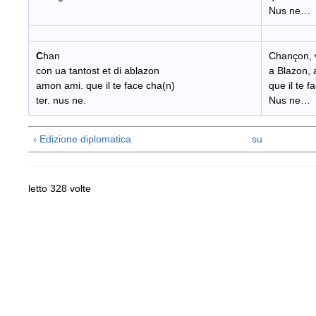
Nus ne…
C
han
Chançon, v
con ua tantost et di ablazon
a Blazon, 
amon ami. que il te face cha(n)
que il te f
ter. nus ne.
Nus ne…
‹ Edizione diplomatica
su
letto 328 volte