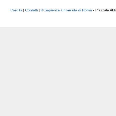
Credits
|
Contatti
|
© Sapienza Università di Roma
- Piazzale A