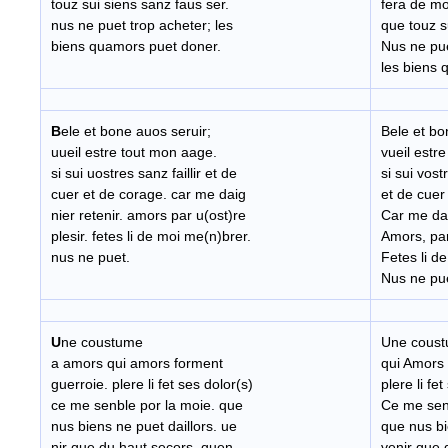
touz sui siens sanz faus ser.
fera de moi
nus ne puet trop acheter; les
que touz s
biens quamors puet doner.
Nus ne pue
les biens 
B
ele et bone auos seruir;
Bele et bo
uueil estre tout mon aage.
vueil estr
si sui uostres sanz faillir et de
si sui vostr
cuer et de corage. car me daig
et de cuer
nier retenir. amors par u(ost)re
Car me dai
plesir. fetes li de moi me(n)brer.
Amors, par
nus ne puet.
Fetes li d
Nus ne p
U
ne coustume
Une coust
a amors qui amors forment
qui Amors 
guerroie. plere li fet ses dolor(s)
plere li fe
ce me senble por la moie. que
Ce me senb
nus biens ne puet daillors. ue
que nus bi
nir que du haut secors. quen
venir que 