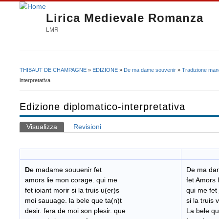
Lirica Medievale Romanza
LMR
THIBAUT DE CHAMPAGNE
»
EDIZIONE
»
De ma dame souvenir
»
Tradizione mano
Tu sei qui
interpretativa
Edizione diplomatico-interpretativa
Visualizza
(scheda attiva)
Revisioni
Schede primarie
D
e madame souuenir fet
De ma dam
amors lie mon corage. qui me
fet Amors 
fet ioiant morir si la truis u(er)s
qui me fet 
moi sauuage. la bele que ta(n)t
si la truis
desir. fera de moi son plesir. que
La bele qu