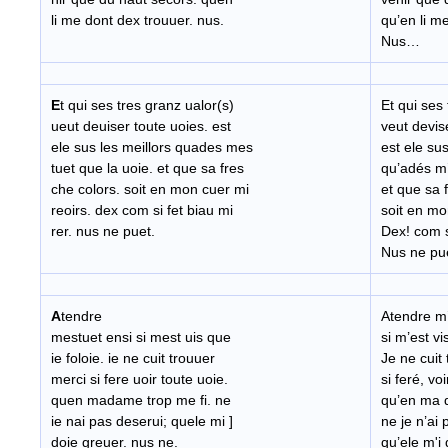
li me dont dex trouuer. nus.
qu’en li m
Nus…
E
t qui ses tres granz ualor(s)
Et qui ses
ueut deuiser toute uoies. est
veut devis
ele sus les meillors quades mes
est ele sus
tuet que la uoie. et que sa fres
qu’adés m’
che colors. soit en mon cuer mi
et que sa 
reoirs. dex com si fet biau mi
soit en mo
rer. nus ne puet.
Dex! com s’
Nus ne p
A
tendre
Atendre m’
mestuet ensi si mest uis que
si m’est vi
ie foloie. ie ne cuit trouuer
Je ne cuit
merci si fere uoir toute uoie.
si feré, voi
quen madame trop me fi. ne
qu’en ma d
ie nai pas deserui; quele mi
]
ne je n’ai 
doie greuer. nus ne.
qu’ele m'i 