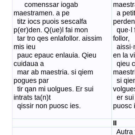
comenssar iogab
maest
maestramen. a pe
a petit
titz iocs puois sescalfa
perden
p(er)den. Q(ue)l fai mon
que·l f
tar tro qes enlafollor. aissim
follor,
mis ieu
aissi·
pauc epauc enlauia. Qieu
en la v
cuidaua a
qieu c
mar ab maestria. si qiem
maestr
pogues par
si qie
tir qan mi uolgues. Er sui
volgue
intrats ta(n)t
er sui 
qissir non puosc ies.
puosc 
II
Autra v