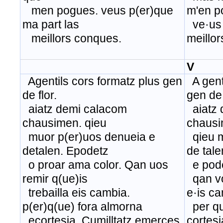
men pogues. veus p(er)que
m'en p
ma part las
ve·us 
meillors conques.
meillo
V
Agentils cors formatz plus gen
A genti
de flor.
gen de 
aiatz demi calacom
aiatz 
chausimen. qieu
chausi
muor p(er)uos denueia e
qieu m
detalen. Epodetz
de tale
o proar ama color. Qan uos
e pode
remir q(ue)is
qan vos
trebailla eis cambia.
e·is ca
p(er)q(ue) fora almorna
per qu
ecortesia. Cumilltatz emerces
cortesi