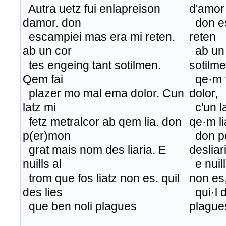
Autra uetz fui enlapreison
d'amor
damor. don
don es
escampiei mas era mi reten.
reten
ab un cor
ab un 
tes engeing tant sotilmen.
sotilm
Qem fai
qe·m f
plazer mo mal ema dolor. Cun
dolor,
latz mi
c'un la
fetz metralcor ab qem lia. don
qe·m li
p(er)mon
don pe
grat mais nom des liaria. E
desliar
nuills al
e nuill
trom que fos liatz non es. quil
non es
des lies
qui·l d
que ben noli plagues
plague