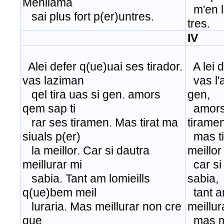
Menliama
m'en li
sai plus fort p(er)untres.
tres.
IV
Alei defer q(ue)uai ses tirador.
A lei d
vas laziman
vas l'a
qel tira uas si gen. amors
gen,
qem sap ti
amors,
rar ses tiramen. Mas tirat ma
tiramen
siuals p(er)
mas tir
la meillor. Car si dautra
meillor
meillurar mi
car si 
sabia. Tant am lomieills
sabia,
q(ue)bem meil
tant a
luraria. Mas meillurar non cre
meillur
que
mas me