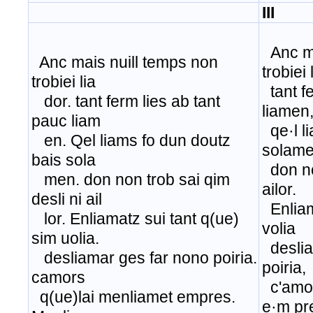
III
Anc ma
Anc mais nuill temps non
trobiei 
trobiei lia
tant fe
dor. tant ferm lies ab tant
liamen
pauc liam
qe·l li
en. Qel liams fo dun doutz
solame
bais sola
don non
men. don non trob sai qim
ailor.
desli ni ail
Enliam
lor. Enliamatz sui tant q(ue)
volia
sim uolia.
deslia
desliamar ges far nono poiria.
poiria,
camors
c'amor
q(ue)lai menliamet empres.
e·m pr