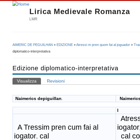
Lirica Medievale Romanza
LMR
AIMERIC DE PEGUILHAN
»
EDIZIONE
»
Atressi·m pren quom fai al joguador
»
Tra
Tu sei qui
diplomatico-interpretativa
Edizione diplomatico-interpretativa
Visualizza
(scheda attiva)
Revisioni
Schede primarie
Naimerics depiguillan
.
Naimerics
I
Atress
A Tressim pren cum fai al
iogator
iogator. cal
cal co