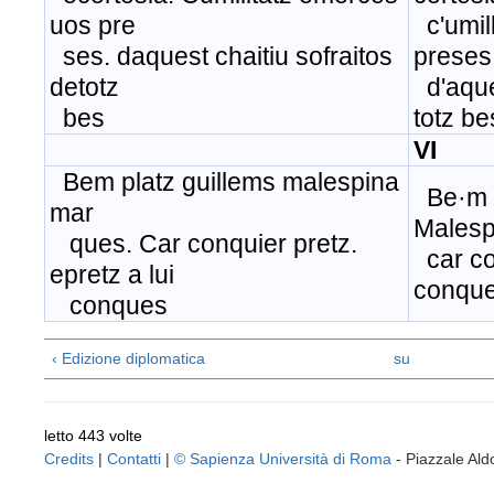
uos pre
c'umil
ses. daquest chaitiu sofraitos
preses
detotz
d'aques
bes
totz be
VI
Bem platz guillems malespina
Be·m p
mar
Malesp
ques. Car conquier pretz.
car con
epretz a lui
conque
conques
‹ Edizione diplomatica
su
letto 443 volte
Credits
|
Contatti
|
© Sapienza Università di Roma
- Piazzale A