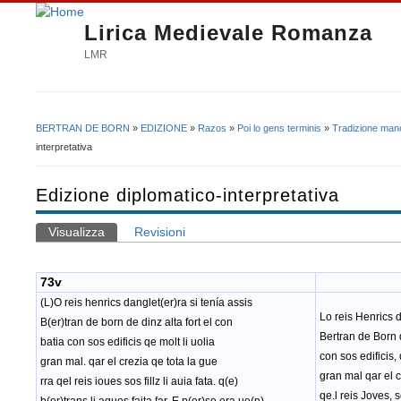
Lirica Medievale Romanza
LMR
BERTRAN DE BORN
»
EDIZIONE
»
Razos
»
Poi lo gens terminis
»
Tradizione mano
Tu sei qui
interpretativa
Edizione diplomatico-interpretativa
Visualizza
(scheda attiva)
Revisioni
Schede primarie
73v
(L)O reis henrics danglet(er)ra si tenía assis
Lo reis Henrics d
B(er)tran de born de dinz alta fort el con
Bertran de Born 
batia con sos edificis qe molt li uolia
con sos edificis, 
gran mal. qar el crezia qe tota la gue
gran mal qar el c
rra qel reis ioues sos fillz li auia fata. q(e)
qe
.
l reis Joves, so