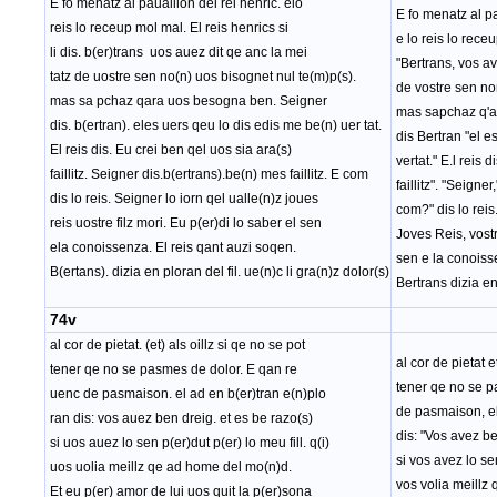
E fo menatz al pauaillon del rei henric. elo
E fo menatz al pa
reis lo receup mol mal. El reis henrics si
e lo reis lo rece
li dis. b(er)trans uos auez dit qe anc la mei
"Bertrans, vos av
tatz de uostre sen no(n) uos bisognet nul te(m)p(s).
de vostre sen no
mas sa pchaz qara uos besogna ben. Seigner
mas sapchaz q'a
dis. b(ertran). eles uers qeu lo dis edis me be(n) uer tat.
dis Bertran "el e
El reis dis. Eu crei ben qel uos sia ara(s)
vertat." E.l reis 
faillitz. Seigner dis.b(ertrans).be(n) mes faillitz. E com
faillitz". "Seigner
dis lo reis. Seigner lo iorn qel ualle(n)z joues
com?" dis lo reis
reis uostre filz mori. Eu p(er)di lo saber el sen
Joves Reis, vostre
ela conoissenza. El reis qant auzi soqen.
sen e la conoiss
B(ertans). dizia en ploran del fil. ue(n)c li gra(n)z dolor(s)
Bertrans dizia en
74v
al cor de pietat. (et) als oillz si qe no se pot
al cor de pietat e
tener qe no se pasmes de dolor. E qan re
tener qe no se p
uenc de pasmaison. el ad en b(er)tran e(n)plo
de pasmaison, el
ran dis: vos auez ben dreig. et es be razo(s)
dis: "Vos avez be
si uos auez lo sen p(er)dut p(er) lo meu fill. q(i)
si vos avez lo sen
uos uolia meillz qe ad home del mo(n)d.
vos volia meillz
Et eu p(er) amor de lui uos quit la p(er)sona