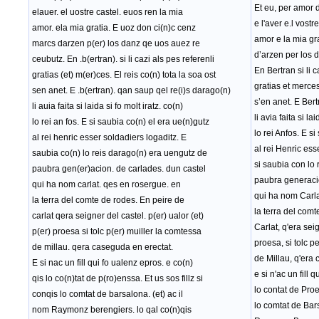
Et eu, per amor d
elauer. el uostre castel. euos ren la mia
e l'aver e
.
l vostr
amor. ela mia gratia. E uoz don ci(n)c cenz
amor e la mia gr
marcs darzen p(er) los danz qe uos auez re
d’arzen per los 
ceubutz. En .b(ertran). si li cazi als pes referenli
En Bertran si li c
gratias (et) m(er)ces. El reis co(n) tota la soa ost
gratias et merces
sen anet. E .b(ertran). qan saup qel re(i)s darago(n)
s’en anet. E Ber
li auia faita si laida si fo molt iratz. co(n)
li avia faita si la
lo rei an fos. E si saubia co(n) el era ue(n)gutz
lo rei Anfos. E s
al rei henric esser soldadiers logaditz. E
al rei Henric ess
saubia co(n) lo reis darago(n) era uengutz de
si saubia con lo
paubra gen(er)acion. de carlades. dun castel
paubra generaci
qui ha nom carlat. qes en rosergue. en
qui ha nom Carla
la terra del comte de rodes. En peire de
la terra del com
carlat qera seigner del castel. p(er) ualor (et)
Carlat, q'era sei
p(er) proesa si tolc p(er) muiller la comtessa
proesa, si tolc p
de millau. qera caseguda en erectat.
de Millau, q'era
E si nac un fill qui fo ualenz epros. e co(n)
e si n'ac un fill 
qis lo co(n)tat de p(ro)enssa. Et us sos fillz si
lo contat de Proe
conqis lo comtat de barsalona. (et) ac il
lo comtat de Bar
nom Raymonz berengiers. lo qal co(n)qis