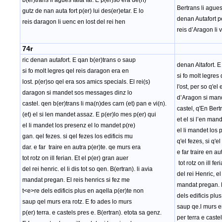
b(er)trans li agues faita far. E p(er)so era ue(n)
Bertrans li agues
gutz de nan auta fort p(er) lui des(er)etar. E lo
denan Autafort pe
reis daragon li uenc en lost del rei hen
reis d’Aragon li 
74r
ric denan autafort. E qan b(er)trans o saup
denan Altafort. 
si fo molt legres qel reis daragon era en
si fo molt legres
lost. p(er)so qel era sos amics specials. El rei(s)
l'ost, per so q'el
daragon si mandet sos messages dinz lo
d’Aragon si man
castel. qen b(er)trans li ma(n)des carn (et) pan e vi(n).
castel, q'En Bert
(et) el si len mandet assaz. E p(er)lo mes p(er) qui
et el si l’en man
el li mandet los presenz el lo mandet p(re)
el li mandet los
gan. qel fezes. si qel fezes los edificis mu
q'el fezes, si q'e
dar. e far traire en autra p(er)te. qe murs era
e far traire en a
tot rotz on ill ferian. Et el p(er) gran auer
tot rotz on ill fe
del rei henric. el li dis tot so qen. B(ertran). li avia
del rei Henric, el
mandat pregan. El reis henrics si fez me
mandat pregan. E
t<e>re dels edificis plus en aqella p(er)te non
dels edificis plu
saup qel murs era rotz. E fo ades lo murs
saup qe.l murs er
p(er) terra. e castels pres e. B(ertran). etota sa genz.
per terra e caste