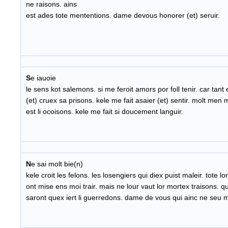
ne raisons. ains
est ades tote mententions. dame devous honorer (et) seruir.
S
e iauoie
le sens kot salemons. si me feroit amors por foll tenir. car tant 
(et) cruex sa prisons. kele me fait asaier (et) sentir. molt men
est li ocoisons. kele me fait si doucement languir.
N
e sai molt bie(n)
kele croit les felons. les losengiers qui diex puist maleir. tote lo
ont mise ens moi trair. mais ne lour vaut lor mortex traisons. q
saront quex iert li guerredons. dame de vous qui ainc ne seu m