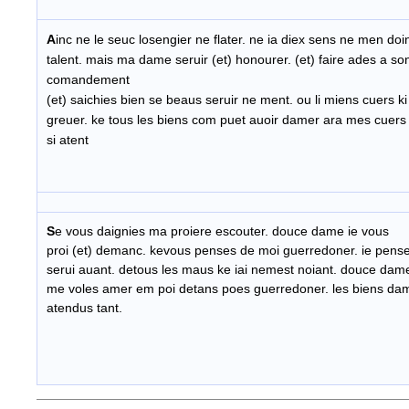
A
inc ne le seuc losengier ne flater. ne ia diex sens ne men doi
talent. mais ma dame seruir (et) honourer. (et) faire ades a so
comandement
(et) saichies bien se beaus seruir ne ment. ou li miens cuers k
greuer. ke tous les biens com puet auoir damer ara mes cuers
si atent
S
e vous daignies ma proiere escouter. douce dame ie vous
proi (et) demanc. kevous penses de moi guerredoner. ie pense
serui auant. detous les maus ke iai nemest noiant. douce dam
me voles amer em poi detans poes guerredoner. les biens dam
atendus tant.