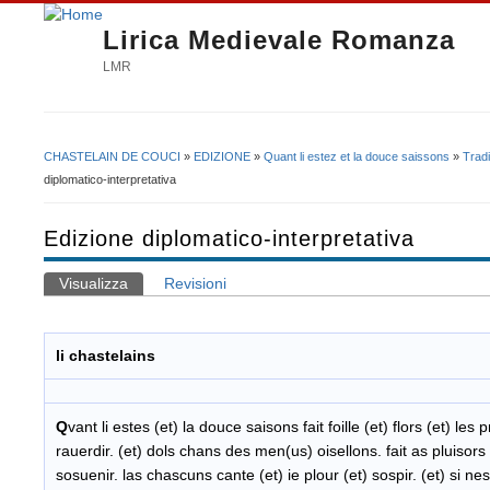
Lirica Medievale Romanza
LMR
CHASTELAIN DE COUCI
»
EDIZIONE
»
Quant li estez et la douce saissons
»
Trad
Tu sei qui
diplomatico-interpretativa
Edizione diplomatico-interpretativa
Visualizza
(scheda attiva)
Revisioni
Schede primarie
li chastelains
Q
vant li estes (et) la douce saisons fait foille (et) flors (et) les 
rauerdir. (et) dols chans des men(us) oisellons. fait as pluisors 
sosuenir. las chascuns cante (et) ie plour (et) sospir. (et) si ne