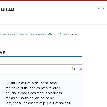
manza
Home
uce saissons
»
Tradizione manoscritta
»
CANZONIERE M
» Edizione
iva
I
Quant li estez et la douce saisons
font foille et flour et les prés raverdir
et li douz chanz des menus oiseillons
fait as plusours de joïe souvenir,
las!, chascuns chante et je plour et souspir