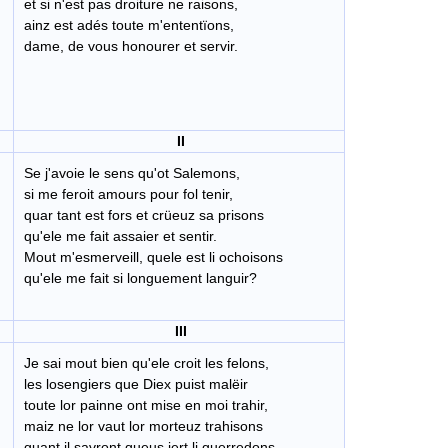
et si n'est pas droiture ne raisons,
ainz est adés toute m'ententïons,
dame, de vous honourer et servir.
II
Se j'avoie le sens qu'ot Salemons,
si me feroit amours pour fol tenir,
quar tant est fors et crüeuz sa prisons
qu'ele me fait assaier et sentir.
Mout m'esmerveill, quele est li ochoisons
qu'ele me fait si longuement languir?
III
Je sai mout bien qu'ele croit les felons,
les losengiers que Diex puist malëir
toute lor painne ont mise en moi trahir,
maiz ne lor vaut lor morteuz trahisons
quant il savront queus iert li guerredons,