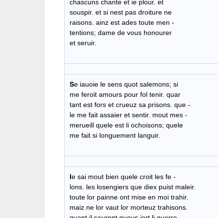
chascuns chante et ie plour. et
souspir. et si nest pas droiture ne
raisons. ainz est ades toute men -
tentions; dame de vous honourer
et seruir.
S
e iauoie le sens quot salemons; si
me feroit amours pour fol tenir. quar
tant est fors et crueuz sa prisons. que -
le me fait assaier et sentir. mout mes -
merueill quele est li ochoisons; quele
me fait si longuement languir.
I
e sai mout bien quele croit les fe -
lons. les losengiers que diex puist maleir.
toute lor painne ont mise en moi trahir.
maiz ne lor vaut lor morteuz trahisons.
quant il sauront queus iert li guerre -