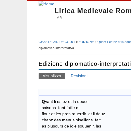
Lirica Medievale Ro
LMR
CHASTELAIN DE COUCI
»
EDIZIONE
»
Quant li estez et la do
Tu sei qui
diplomatico-interpretativa
Edizione diplomatico-interpretat
Visualizza
(scheda attiva)
Revisioni
Schede primarie
Q
vant li estez et la douce
saisons. font foille et
flour et les pres rauerdir. et li douz
chanz des menus oiseillons. fait
as plusours de ioie souuenir. las