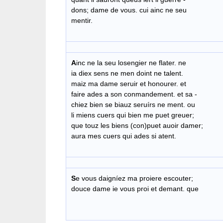
dons; dame de vous. cui ainc ne seu
mentir.
A
inc ne la seu losengier ne flater. ne
ia diex sens ne men doint ne talent.
maiz ma dame seruir et honourer. et
faire ades a son conmandement. et sa -
chiez bien se biauz seruírs ne ment. ou
li miens cuers qui bien me puet greuer;
que touz les biens (con)puet auoir damer;
aura mes cuers qui ades si atent.
S
e vous daigníez ma proiere escouter;
douce dame ie vous proi et demant. que