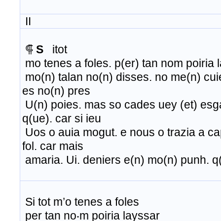
II
⸿
S
itot
mo tenes a foles. p(er) tan nom poiria l
mo(n) talan no(n) disses. no me(n) cuie
es no(n) pres
U(n) poies. mas so cades uey (et) esga
q(ue). car si ieu
Uos o auia mogut. e nous o trazia a cap
fol. car mais
amaria. Ui. deniers e(n) mo(n) punh. q(
Si tot m’o tenes a foles
per tan no‧m poiria layssar