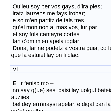
Qu’ieu soy per vos gays, d’ira ples;
iratz-iauzens me fays trobar;
e so m’en partitz de tals tres
qu’el mon non a, mas vos, lur par;
et soy fols cantayre cortes
tan c’om m’en apela ioglar.
Dona, far ne podetz a vostra guia, co f
que la estuiet lay on li plac.
VI
E
r fenisc mo –
no say q(ue) ses. caisi lay uolgut batei
auziies
bel dey e(n)naysi apelar. e digal can l