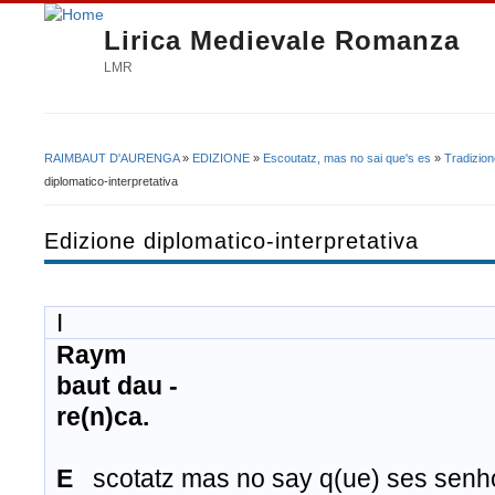
Lirica Medievale Romanza
LMR
RAIMBAUT D'AURENGA
»
EDIZIONE
»
Escoutatz, mas no sai que's es
»
Tradizion
Tu sei qui
diplomatico-interpretativa
Edizione diplomatico-interpretativa
I
Raym
baut dau -
re(n)ca.
E
scotatz mas no say q(ue) se