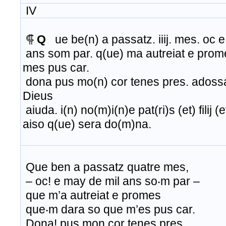
IV
⸿
Q
ue be(n) a passatz. iiij. mes. oc 
ans som par. q(ue) ma autreiat e prome
mes pus car.
dona pus mo(n) cor tenes pres. adoss
Dieus
aiuda. i(n) no(m)i(n)e pat(ri)s (et) filij (e
aiso q(ue) sera do(m)na.
Que ben a passatz quatre mes,
– oc! e may de mil ans so‧m par –
que m’a autreiat e promes
que‧m dara so que m’es pus car.
Dona! pus mon cor tenes pres