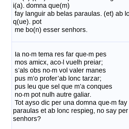
i(a). domna que(m)
fay languir ab belas paraulas. (et) ab l
q(ue). pot
me bo(n) esser senhors.
Ia no‧m tema res far que‧m pes
mos amicx, aco‧l vuelh preiar;
s’als obs no‧m vol valer manes
pus m’o profer’ab lonc tarzar;
pus leu que sel que m’a conques
no‧m pot nulh autre galiar.
Tot ayso dic per una domna que‧m fay 
paraulas et ab lonc respieg, no say pe
senhors?