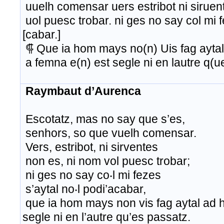
uuelh comensar uers estribot ni siruen
uol puesc trobar. ni ges no say col mi 
[cabar.]
⸿ Que ia hom mays no(n) Uis fag ayta
a femna e(n) est segle ni en lautre q(u
Raymbaut d’Aurenca
Escotatz, mas no say que s’es,
senhors, so que vuelh comensar.
Vers, estribot, ni sirventes
non es, ni nom vol puesc trobar;
ni ges no say co‧l mi fezes
s’aytal no‧l podi’acabar,
que ia hom mays non vis fag aytal ad 
segle ni en l’autre qu’es passatz.