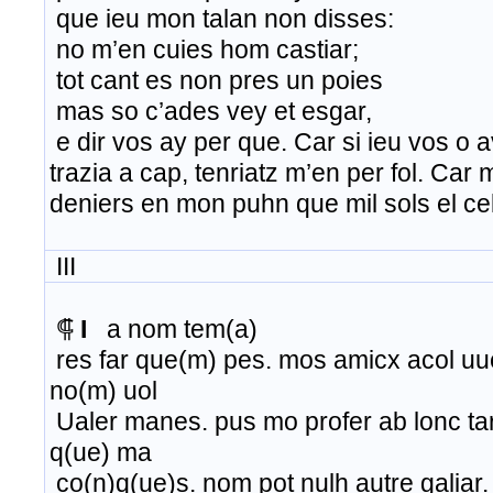
que ieu mon talan non disses:
no m’en cuies hom castiar;
tot cant es non pres un poies
mas so c’ades vey et esgar,
e dir vos ay per que. Car si ieu vos o 
trazia a cap, tenriatz m’en per fol. Ca
deniers en mon puhn que mil sols el cel
III
⸿
I
a nom tem(a)
res far que(m) pes. mos amicx acol uue
no(m) uol
Ualer manes. pus mo profer ab lonc tar
q(ue) ma
co(n)q(ue)s. nom pot nulh autre galiar. 