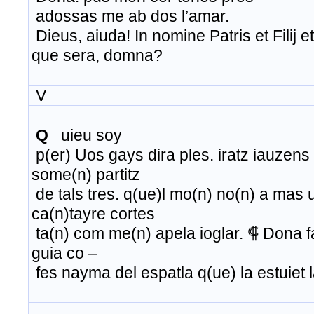
adossas me ab dos l’amar.
Dieus, aiuda! In nomine Patris et Filij et
que sera, domna?
V
Q
uieu soy
p(er) Uos gays dira ples. iratz iauzens
some(n) partitz
de tals tres. q(ue)l mo(n) no(n) a mas uo
ca(n)tayre cortes
ta(n) com me(n) apela ioglar. ⸿ Dona f
guia co –
fes nayma del espatla q(ue) la estuiet l