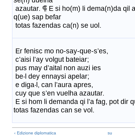
se(n) uuelha
azautar. ⸿ E si ho(m) li dema(n)da qil a 
q(ue) sap befar
totas fazendas ca(n) se uol.
Er fenisc mo no-say-que-s’es,
c’aisi l’ay volgut bateiar;
pus may d’aital non auzi ies
be‧l dey ennaysi apelar;
e diga‧l, can l’aura apres,
cuy que s’en vuelha azautar.
E si hom li demanda qi l’a fag, pot dir 
totas fazendas can se vol.
‹ Edizione diplomatica
su