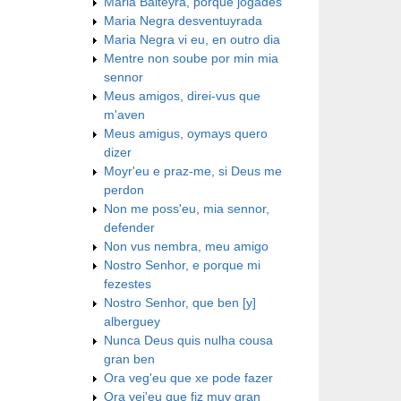
Maria Balteyra, porque jogades
Maria Negra desventuyrada
Maria Negra vi eu, en outro dia
Mentre non soube por min mia
sennor
Meus amigos, direi-vus que
m'aven
Meus amigus, oymays quero
dizer
Moyr'eu e praz-me, si Deus me
perdon
Non me poss'eu, mia sennor,
defender
Non vus nembra, meu amigo
Nostro Senhor, e porque mi
fezestes
Nostro Senhor, que ben [y]
alberguey
Nunca Deus quis nulha cousa
gran ben
Ora veg'eu que xe pode fazer
Ora vej'eu que fiz muy gran