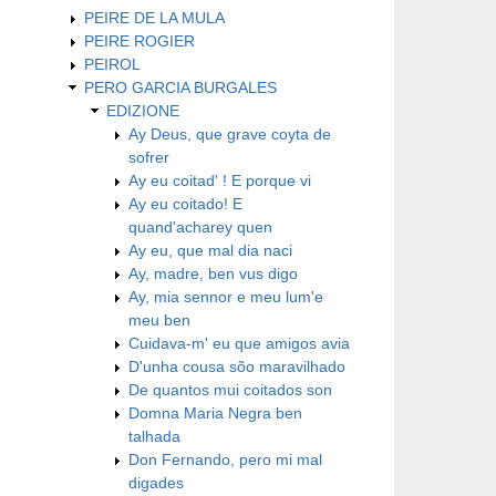
PEIRE DE LA MULA
PEIRE ROGIER
PEIROL
PERO GARCIA BURGALES
EDIZIONE
Ay Deus, que grave coyta de
sofrer
Ay eu coitad' ! E porque vi
Ay eu coitado! E
quand'acharey quen
Ay eu, que mal dia naci
Ay, madre, ben vus digo
Ay, mia sennor e meu lum'e
meu ben
Cuidava-m' eu que amigos avia
D'unha cousa sõo maravilhado
De quantos mui coitados son
Domna Maria Negra ben
talhada
Don Fernando, pero mi mal
digades