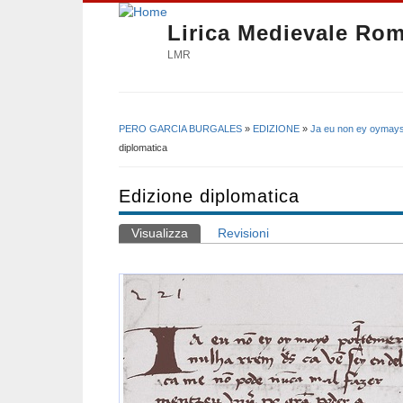
Lirica Medievale Ro
LMR
PERO GARCIA BURGALES
»
EDIZIONE
»
Ja eu non ey oymays
Tu sei qui
diplomatica
Edizione diplomatica
Visualizza
(scheda attiva)
Revisioni
Schede primarie