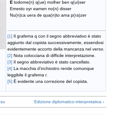
E
todome(n) q(ue) molher ben q(ui)ser
Emesto oyr eamen no(n) disser
Nu(n)ca uera de qua(n)to ama p(ra)zer
[1]
Il grafema q con il segno abbreviativo è stato
aggiunto dal copista successivamente, essendosi
evidentemente accorto della mancanza nel verso.
[2]
Nota colocciana di difficile interpretazione.
[3]
Il segno abbreviativo è stato cancellato.
[4]
La macchia d’inchiostro rende comunque
leggibile il grafema r.
[5]
È evidente una correzione del copista.
su
Edizione diplomatico-interpretativa ›