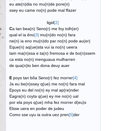
eu ate(n)dia no mu(n)de pore(n)
ssey eu came no(n) pode mal ffazer
ligid
[2]
C
a tan bea(n) Seno(r) me foy tolh(er)
qual el ia ȇno
[3]
mu(n)do no(n) fara
ne(n) ia eno mu(n)do par no(n) pode au(er)
Eque(n) aq(ue)sta vui ia no(n) ueera
tam ma(n)ssa e ta(n) fremosa e de bo(n)ssem
ca esta no(n) menguaua mulharren
de qua(n)to ben dona deuy auer
E
poys tan bõa Seno(r) fez morrer
[4]
Ja eu be(n)ssey q(ue) me no(n) fara mal
Epoys eu del no(n) ey mal ap(re)nder
Eagra(n) coyta q(ue) ey me no(n) ual
por ela poys q(ue) mha fez morrer d(eu)s
Elsse uera en poder de judeu
Como sse uyu ia outra uez pren
[5]
der