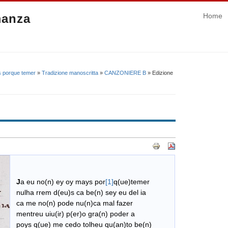
manza
Home
 porque temer
»
Tradizione manoscritta
»
CANZONIERE B
» Edizione
J
a eu no(n) ey oy mays por
[1]
q(ue)temer
nulha rrem d(eu)s ca be(n) sey eu del ia
ca me no(n) pode nu(n)ca mal fazer
mentreu uiu(ir) p(er)o gra(n) poder a
poys q(ue) me cedo tolheu qu(an)to be(n)