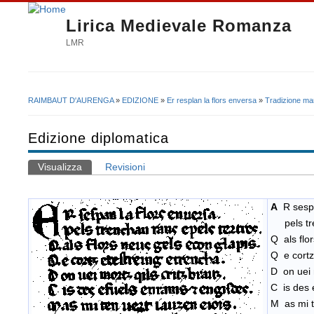
Lirica Medievale Romanza
LMR
RAIMBAUT D'AURENGA
»
EDIZIONE
»
Er resplan la flors enversa
»
Tradizione ma
Tu sei qui
Edizione diplomatica
Visualizza
(scheda attiva)
Revisioni
Schede primarie
A
R sespa
pels tren
Q als flo
Q e cortz
D on uei m
C is des 
M as mi t