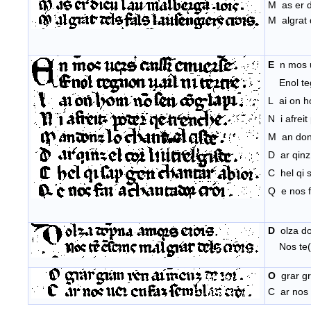
M as er d
M algrat d
E
n mos 
Enol tegn
L ai on h
N i afrei
M an donz
D ar qinz 
C hel qi 
Q e nos f
D
olza do
Nos te(n)
O
grar gr
C ar nos 