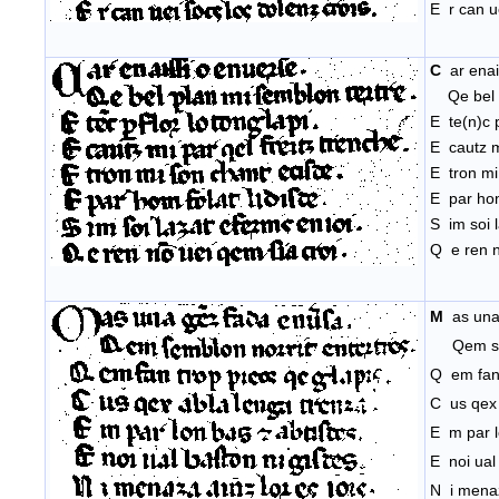
E r can u
C
ar ena
Qe bel p
E te(n)c p
E cautz mi
E tron mi
E par hom 
S im soi l
Q e ren n
M
as una 
Qem semb
Q em fan 
C us qex 
E m par l
E noi ual
N i menaz