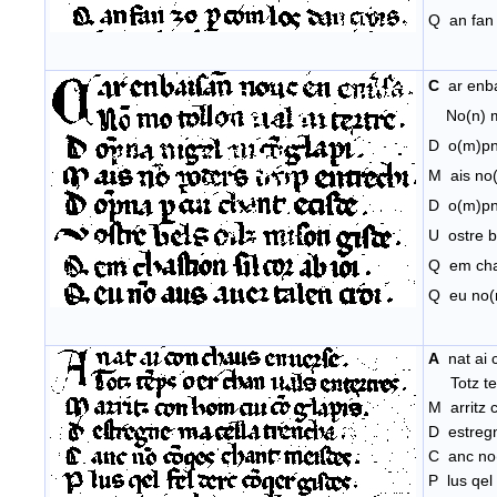
Q an fan 
C
ar enba
No(n) mo 
D o(m)pna
M ais no(
D o(m)pna
U ostre b
Q em chast
Q eu no(n
A
nat ai
Totz te(m
M arritz 
D estregn
C anc no(
P lus qel 