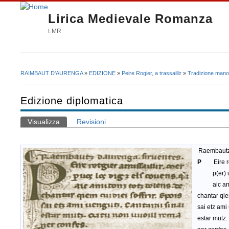
Lirica Medievale Romanza
LMR
RAIMBAUT D'AURENGA
»
EDIZIONE
»
Peire Rogier, a trassaillir
»
Tradizione manos
Tu sei qui
Edizione diplomatica
Visualizza
(scheda attiva)
Revisioni
Schede primarie
Raembautz 
P
Eire r
p(er) uos 
aic amido
chantar qiem
sai etz ami 
estar mutz.