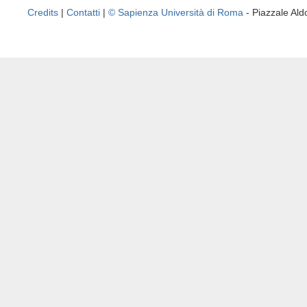
Credits
|
Contatti
|
© Sapienza Università di Roma
- Piazzale A