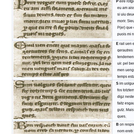
P
eire rotg
eu am aissi
si uiu deuen
morir. Sieu m
P(er) que eu
puois mi n
E
rail uen 
qerautres s
tendemens. P
uir. pel be
men uengues
temps estar
S
im uolgue
fos totztem
digz nester
faitz esgau
gutz. Mais 
ques.
B
on respie
nom ereb sa 