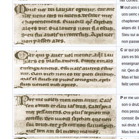
ner confes.
M
out uos 
uos uenc co
chapteneme
alqes dir. E
Sieu sui auo
non passet
C
ar qui p(
zars es bla
enseignamen
nir. Qen di
Mas el faic
faitz uenoil
P
er me uo
son o drutz
mos pessam
conssir. Be
sui drutz. t
Mas ben am