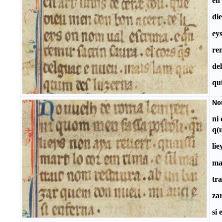
en 
di
ey
rem
de
qu
o
N
ni
q(
lie
mar
tr
za
si 