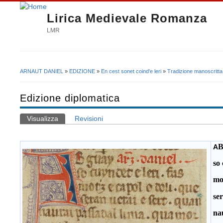
Lirica Medievale Romanza
LMR
ARNAUT DANIEL
»
EDIZIONE
»
En cest sonet coind'e leri
»
Tradizione manoscritta
Tu sei qui
Edizione diplomatica
Visualizza
(scheda attiva)
Revisioni
Schede primarie
A
so 
mot
ser
na