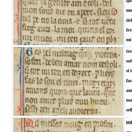
qua
mon
del
fre
mi
e
G
so
si 
fas
am
no
sel
i
M