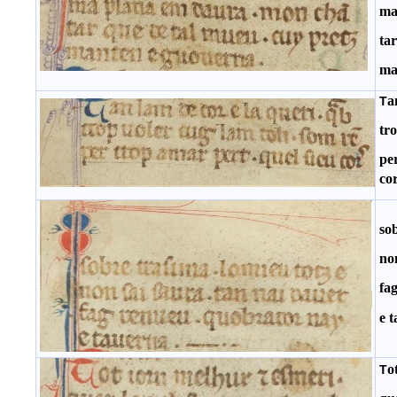
ma
ta
ma
a
T
tro
pe
co
so
no
fa
e 
o
T