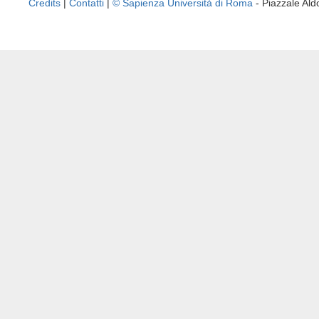
Credits
|
Contatti
|
© Sapienza Università di Roma
- Piazzale A