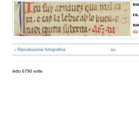
eu
I
ra.
na
da
‹ Riproduzione fotografica
su
letto 6790 volte