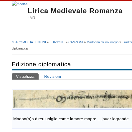
Lirica Medievale Romanza
LMR
GIACOMO DA LENTINI
»
EDIZIONE
»
CANZONI
»
Madonna dir vo' voglio
»
Tradiz
Tu sei qui
diplomatica
Edizione diplomatica
Visualizza
(scheda attiva)
Revisioni
Schede primarie
.
Madon
(n)a
direuiuolglio
come
lamore
mapre…
jnuer
logrande