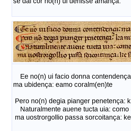
se dal cor no(n) ui uenisse amança.
.
Ee no(n) ui facio donna contendença
ma ubidença: eamo coralm(en)te
Pero no(n) degia pianger penetença: k
Naturalmente auene tucta uia: como so
ma uostrorgollio passa sorcoitança: ke 