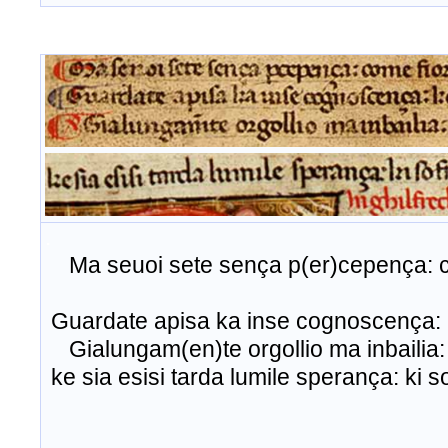
.
Ma seuoi sete sença p(er)cepença: co
Guardate apisa ka inse cognoscença: ke
Gialungam(en)te orgollio ma inbailia:
ke
sia
esisi
tarda
lumile
sperança
:
ki
s
d