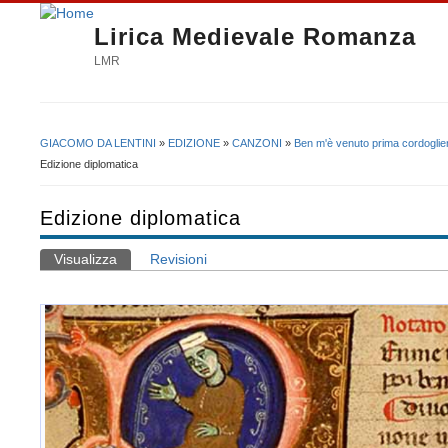
Lirica Medievale Romanza
LMR
GIACOMO DA LENTINI
»
EDIZIONE
»
CANZONI
»
Ben m'è venuto prima cordogli
Tu sei qui
Edizione diplomatica
Edizione diplomatica
Visualizza
(scheda attiva)
Revisioni
Schede primarie