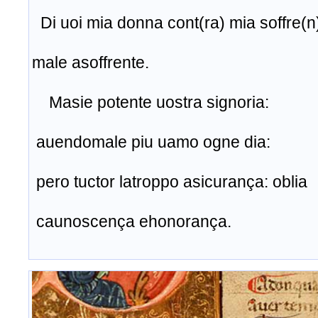
Di uoi mia donna cont(ra) mia soffre(n
none ualen
male asoffrente.
Masie potente uostra signoria:
auendomale piu uamo ogne dia:
pero tuctor latroppo asicurança: oblia
caunoscença ehonorança.