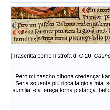
.
[Trascritta come II strofa di C 20,
Cauno
di piacer pença: as
Pero mi pascho dibona credença: kam
Seria souente più ricca la gioia mia. s
sumilia: ela fereça torna pietança: bel