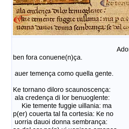
.
Ado
ben fora conuene(n)ça.
auer temença como quella gente.
Ke tornano diloro scaunoscença:
ala credença di lor benuoglente:
Kie temente fuggie uillania: ma
p(er) couerta tal fa cortesia: Ke no
uorria dauoi donna sembrança: