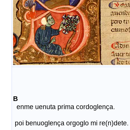
.
.
Notaro ja
enme uenuta prima cordoglença.
poi benuoglença orgoglo mi re(n)dete.