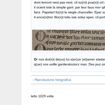
dont lemont nest pas nest. cil su(n)t pua(n)t ort
il ocient tote la simple gant. par leur faus mor qi
fanz. Papelart fo(n)t le siegle chanceller. Epar s
it enco(n)trer Illo(n)t toliu ioie solaz epes. cil po
fe
O
r nos doi(n)t de(us) lui s(er)uir (et)amer elada
q(ue) nos uoille garderatoziorz mes. Des puz ois
‹ Riproduzione fotografica
letto 1029 volte