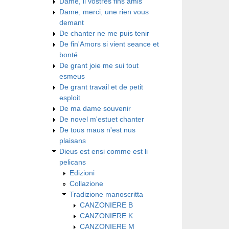
Dame, li vostres fins amis
Dame, merci, une rien vous
demant
De chanter ne me puis tenir
De fin'Amors si vient seance et
bonté
De grant joie me sui tout
esmeus
De grant travail et de petit
esploit
De ma dame souvenir
De novel m'estuet chanter
De tous maus n'est nus
plaisans
Dieus est ensi comme est li
pelicans
Edizioni
Collazione
Tradizione manoscritta
CANZONIERE B
CANZONIERE K
CANZONIERE M