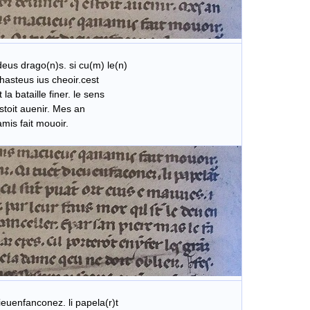
 deus drago(n)s. si cu(m) le(n)
chasteus ius cheoir.cest
la bataille finer. le sens
stoit auenir. Mes an
mis fait mouoir.
dieuenfanconez. li papela(r)t