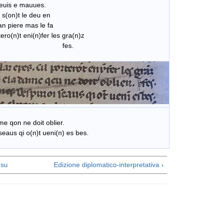
 euis e mauues.
l s(on)t le deu en
an piere mas le fa
rtero(n)t eni(n)fer les gra(n)z
s.
me qon ne doit oblier.
eaus qi o(n)t ueni(n) es bes.
su
Edizione diplomatico-interpretativa ›