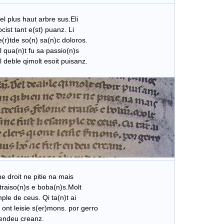
iel plus haut arbre sus.Eli
ist tant e(st) puanz. Li
(r)tde so(n) sa(n)c doloros.
l qua(n)t fu sa passio(n)s
 deble qimolt esoit puisanz.
e droit ne pitie na mais
traiso(n)s e boba(n)s.Molt
mple de ceus. Qi ta(n)t ai
 ont leisie s(er)mons. por gerro
 endeu creanz.