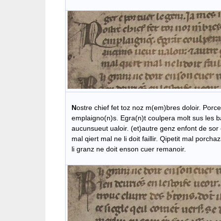
N
ostre chief fet toz noz m(em)bres doloir. Porce
emplaigno(n)s. Egra(n)t coulpera molt sus les ba
aucunsueut ualoir. (et)autre genz enfont de sor 
mal qiert mal ne li doit faillir. Qipetit mal porcha
li granz ne doit enson cuer remanoir.