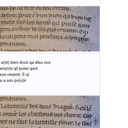
 e(st) bien droiz qa dieu nos
ro(n)s qil puise qant
eus reuenir. E qi
za a son po(o)ir