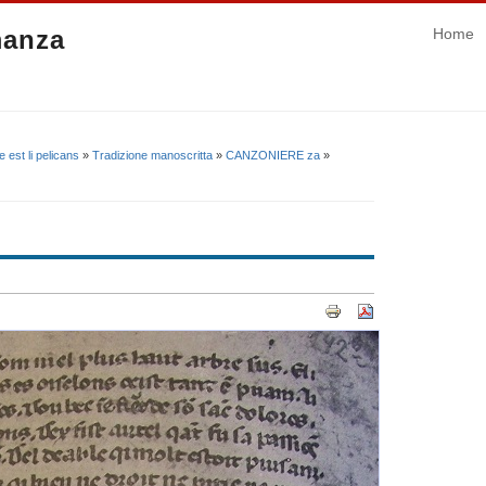
manza
Home
est li pelicans
»
Tradizione manoscritta
»
CANZONIERE za
»