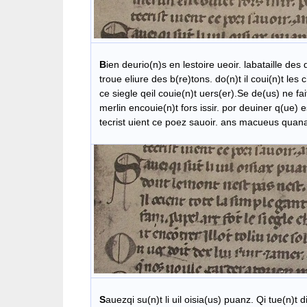
B
ien deurio(n)s en lestoire ueoir. labataille des
troue eliure des b(re)tons. do(n)t il coui(n)t les 
ce siegle qeil couie(n)t uers(er).Se de(us) ne fait 
merlin encouie(n)t fors issir. por deuiner q(ue) e
tecrist uient ce poez sauoir. ans macueus quana
S
auezqi su(n)t li uil oisia(us) puanz. Qi tue(n)t 