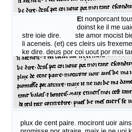
E
t nonporcant tou
doinst ke il me uaigne. m(o)l
stre ioie dire. ste amor mocist bien 
li aceneis. (et) ces cleirs uis frexement
ke dire. deus por coi uout por moi ta
plux de cent paire. mociront uoir ains
promisse por atraire. maix ie ne uoi 