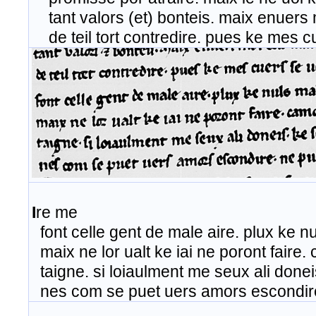
tant valors (et) bonteis. maix enuers m
de teil tort contredire. pues ke mes cue
I
re me
font celle gent de male aire. plux ke 
maix ne lor ualt ke iai ne poront faire
taigne. si loiaulment me seux ali donei
nes com se puet uers amors escondire. 