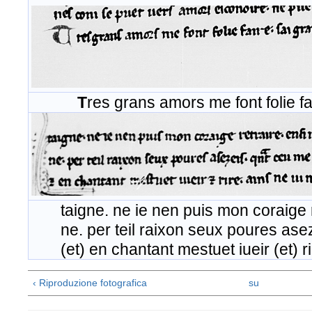
T
res grans amors me font folie f
taigne. ne ie nen puis mon coraige re
ne. per teil raixon seux poures asezei
(et) en chantant mestuet iueir (et) ri
‹ Riproduzione fotografica
su