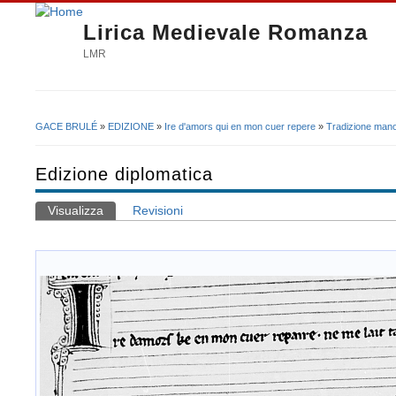
Lirica Medievale Romanza
LMR
GACE BRULÉ
»
EDIZIONE
»
Ire d'amors qui en mon cuer repere
»
Tradizione mano
Tu sei qui
Edizione diplomatica
Visualizza
(scheda attiva)
Revisioni
Schede primarie