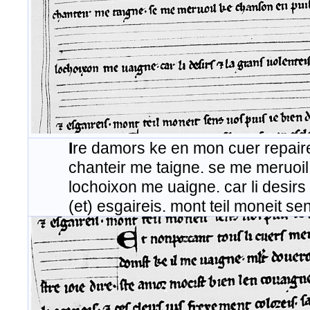
I
re damors ke en mon cuer repaire
chanteir me taigne. se me meruoil ke 
​ lochoixon me uaigne. car li desirs (e
(et) esgaireis. mont teil moneit sens 