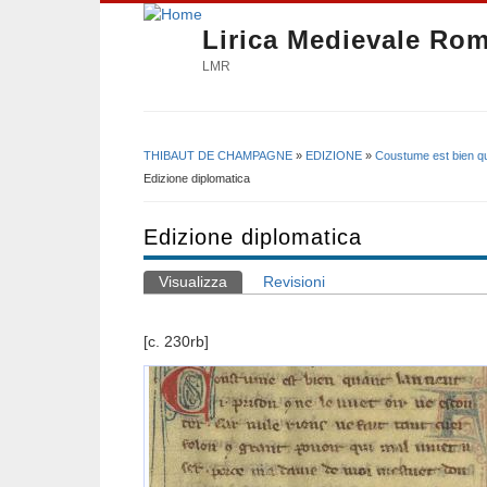
Lirica Medievale Ro
LMR
THIBAUT DE CHAMPAGNE
»
EDIZIONE
»
Coustume est bien qu
Tu sei qui
Edizione diplomatica
Edizione diplomatica
Visualizza
(scheda attiva)
Revisioni
Schede primarie
[c. 230rb]