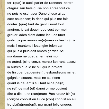
ter. (que) ie uueil parler de raencon. nestre
otagiez san bele guise non apres tout ce
ne puis ie eschaper
D
une chose ai au
cuer soupecon; la riens qui plus me fait
douter. (que) tant de gent li uont tout
anuiron. ie sai deuoir que cest por moi
greuer. ades dient dame lan uos uuet
guiler. ja par amors na(n)mera riches ho(n)s
mais il mantent li losangier felon car
qui plus a plus doit amors garder.
S
e
ma dame ne uuet amer nelui moi
ne autrui. (cinq cenz). merciz lan rant. assez
ia autres que ie ne sui qui la proient
de fin cuer baudem(en)t. esbaudisons mi fet
gaignier. souant. mais ne sai riens
quant ie deuant li sui tant ai de pai(n)
ne (et) de mal (et) danui or me couient
dire a dieu uos (con)mant.
V
os sauez bie(n)
(con)ne conoist en lui ce (con) conoist en au
tre plai(n)nem(en)t. ma grant folie onques