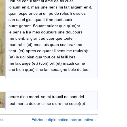
uoir ne conui tant ai ame de fin cuer
loiaum(en)t. mais une riens mi fait aligem(en)t.
quan esperance ai un po de refui. li oiselez
san ua el glui. quant il ne puet auoir
autre garant.
S
ouant auient que q(ua)nt
ie pens a li a mes doulours une doucours
me uient. si grant au cuer que toute
mantrobli (et) mest uis quan ses braz me
tient. (et) apres ce quant li sens me reuie(n)t
(et) ie uoi bien qua tout ce ai failli lors
me laidange (et) (con)fort (et) maudi car ie
croi bien q(ue) il ne lan souaigne bele du tout
aeure dieu merci. se mi trauail ne sont del
tout meri a dolour uif se uiure me couie(n)t
su
Edizione diplomatico-interpretativa ›