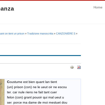
manza
Home
ant on tient un prison
»
Tradizione manoscritta
»
CANZONIERE S
»
C
oustume est bien quant lan tient
(un) prison (con) ne le ueut oir ne escou
ter. car nule riens ne fait tant cuer
felon (con) grant pouoir qui mal ueut u
ser. porce ma dame de moi mestuet dou