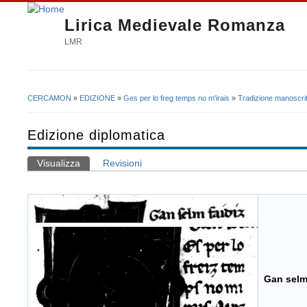
Lirica Medievale Romanza
LMR
CERCAMON
»
EDIZIONE
»
Ges per lo freg temps no m'irais
»
Tradizione manoscrit
Tu sei qui
Edizione diplomatica
Visualizza
(scheda attiva)
Revisioni
Schede primarie
Gan selm 
G