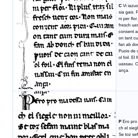
C
Vi iazu
sia gais. P
ni per flor.
fresch ue
consent a
on tant c
fan ab do
Puois de c
ol foil. El
uassau. Cu
ança.
P
Ero pro
ch el siegl
Se toz se