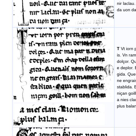
nir laclau
da uon da
T
Vt iorn 
is. Vn ram
dolçor. Qu
e deplor. 
gida. Que
ne engrai
stablida. 
niçan goil
a nies cla
plus bala