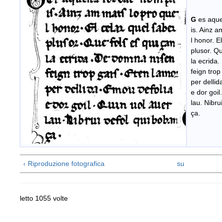
G
es aque
is. Ainz a
l honor. E
plusor. Qu
la ecrida
feign trop
per dellid
e dor goil
lau. Nibru
ça.
‹ Riproduzione fotografica
su
letto 1055 volte