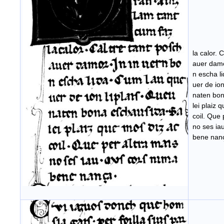
la calor. C
auer damo
n escha l
uer de ion
naten bon
lei plaiz 
coil. Que 
no ses ia
bene nan