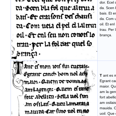
dor. Ecel 
da. Scen b
bais. Et e
da. Com uei
oil. Et en
trau. Per l
brança.
T
ant es m
Egrant ca
maior. Qu
am la gen
fort abelli
am osilais
mauida. C
uoil. Que 