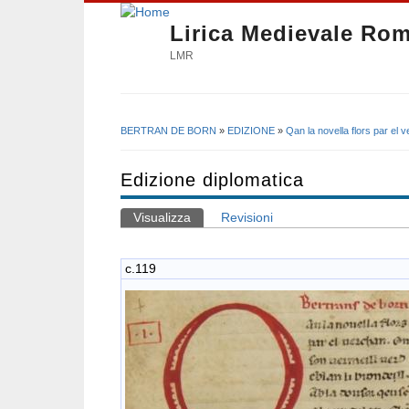
Lirica Medievale Ro
LMR
BERTRAN DE BORN
»
EDIZIONE
»
Qan la novella flors par el 
Tu sei qui
Edizione diplomatica
Visualizza
(scheda attiva)
Revisioni
Schede primarie
c.119