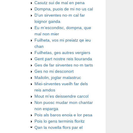
Casutz sui de mal en pena
Dompna, puois de mi no·us cal
D’un sirventes no·m cal far
loignor ganda
Eu m’escondisc, dompna, que
mal non mier
Fuilheta, vos mi preiatz qe ieu
chan
Fuilhetas, ges autres vergiers
Gent part nostre reis liouranda
Ges de far sirventes no·m tarts
Ges no mi desconort
Mailolin, joglar malastruc
Miei-sirventes vueilh far dels
reis amdos
Mout m'es deissendre carcol
Non puosc mudar mon chantar
non esparga
Pois als baros enoia e lor pesa
Pois lo gens terminis floritz
Qan la novella flors par el