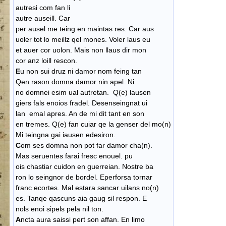
autresi com fan li
autre auseill. Car
per ausel me teing en maintas res. Car aus
uoler tot lo meillz qel mones. Voler laus eu
et auer cor uolon. Mais non llaus dir mon
cor anz loill rescon.
E
u non sui druz ni damor nom feing tan
Qen rason domna damor nin apel. Ni
no domnei esim ual autretan. Q(e) lausen
giers fals enoios fradel. Desenseingnat ui
lan emal apres. An de mi dit tant en son
en tremes. Q(e) fan cuiar qe la genser del mo(n)
Mi teingna gai iausen edesiron.
C
om ses domna non pot far damor cha(n).
Mas seruentes farai fresc enouel. pu
ois chastiar cuidon en guerreian. Nostre ba
ron lo seingnor de bordel. Eperforsa tornar
franc ecortes. Mal estara sancar uilans no(n)
es. Tanqe qascuns aia gaug sil respon. E
nols enoi sipels pela nil ton.
A
ncta aura saissi pert son affan. En limo