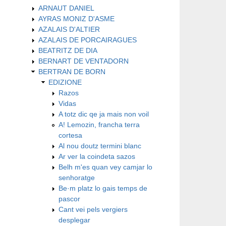
ARNAUT DANIEL
AYRAS MONIZ D'ASME
AZALAIS D'ALTIER
AZALAIS DE PORCAIRAGUES
BEATRITZ DE DIA
BERNART DE VENTADORN
BERTRAN DE BORN
EDIZIONE
Razos
Vidas
A totz dic qe ja mais non voil
A! Lemozin, francha terra
cortesa
Al nou doutz termini blanc
Ar ver la coindeta sazos
Belh m'es quan vey camjar lo
senhoratge
Be·m platz lo gais temps de
pascor
Cant vei pels vergiers
desplegar