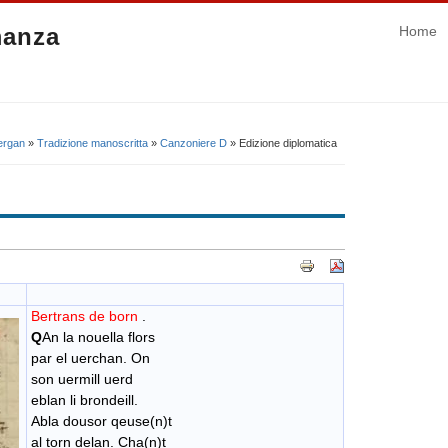
manza
Home
vergan
»
Tradizione manoscritta
»
Canzoniere D
» Edizione diplomatica
Bertrans de born
.
Q
An la nouella flors
par el uerchan. On
son uermill uerd
eblan li brondeill.
Abla dousor qeuse(n)t
al torn delan. Cha(n)t