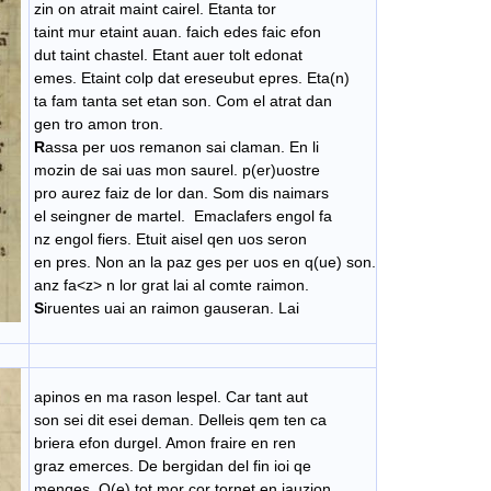
zin on atrait maint cairel. Etanta tor
taint mur etaint auan. faich edes faic efon
dut taint chastel. Etant auer tolt edonat
emes. Etaint colp dat ereseubut epres. Eta(n)
ta fam tanta set etan son. Com el atrat dan
gen tro amon tron.
R
assa per uos remanon sai claman. En li
mozin de sai uas mon saurel. p(er)uostre
pro aurez faiz de lor dan. Som dis naimars
el seingner de martel. Emaclafers engol fa
nz engol fiers. Etuit aisel qen uos seron
en pres. Non an la paz ges per uos en q(ue) son.
anz fa<z> n lor grat lai al comte raimon.
S
iruentes uai an raimon gauseran. Lai
apinos en ma rason lespel. Car tant aut
son sei dit esei deman. Delleis qem ten ca
briera efon durgel. Amon fraire en ren
graz emerces. De bergidan del fin ioi qe
menqes. Q(e) tot mor cor tornet en iauzion.