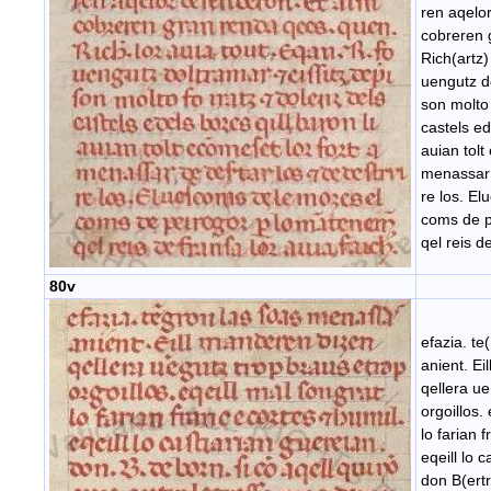
ren aqelor
cobreren 
Rich(artz)
uengutz do
son molto 
castels ed
auian tolt
menassar d
re los. E
coms de p
qel reis d
80v
efazia. t
anient. Ei
qellera ue
orgoillos.
lo farian 
eqeill lo 
don B(ertr