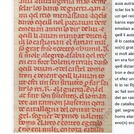
auia autr
sclar los 
uzi qel r
baros eqe
emetian an
qeill li a
ill lo cast
so(n) grat
si molt al
en era for
qeill dizi
tron e deze
ut efez un
lir lo rei 
ac fait so
det an ra
de catallo
gel. segne
homs elarc
eno(n) era