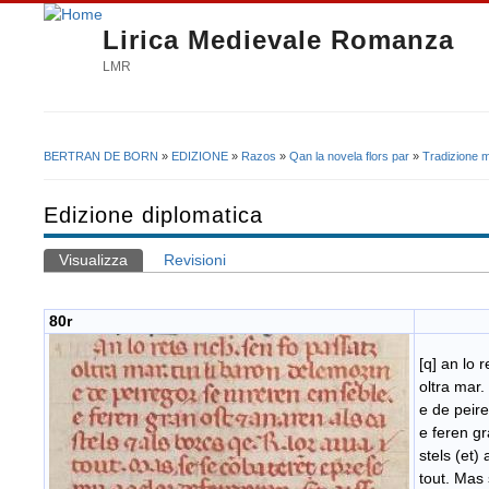
Lirica Medievale Romanza
LMR
BERTRAN DE BORN
»
EDIZIONE
»
Razos
»
Qan la novela flors par
»
Tradizione 
Tu sei qui
Edizione diplomatica
Visualizza
(scheda attiva)
Revisioni
Schede primarie
80r
[q] an lo 
oltra mar.
e de peir
e feren gr
stels (et)
tout. Mas