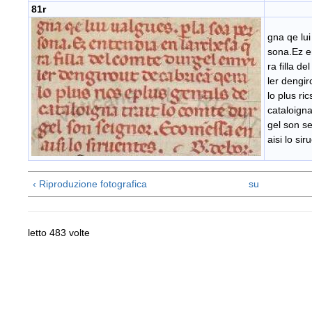
81r
gna qe lui
sona.Ez e
ra filla d
ler dengir
lo plus ri
cataloigna
gel son s
aisi lo sir
‹ Riproduzione fotografica
su
letto 483 volte