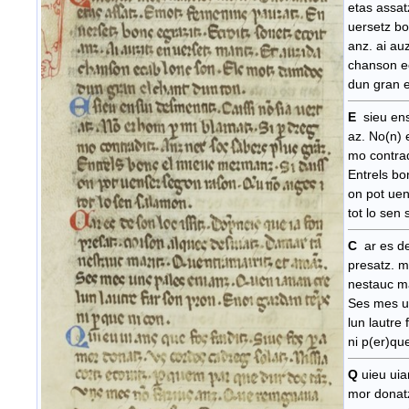
etas assat
uersetz bo
anz. ai au
chanson e
dun gran e
E
sieu ens
az. No(n) 
mo contrad
Entrels bo
on pot uen
tot lo sen
C
ar es de
presatz. m
nestauc ma
Ses mes u
lun lautre
ni p(er)qu
Q
uieu uian
mor donatz