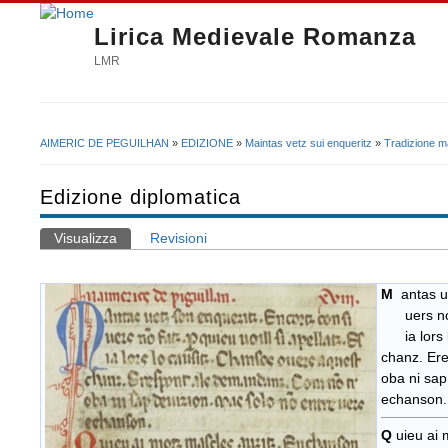
Lirica Medievale Romanza
LMR
AIMERIC DE PEGUILHAN
»
EDIZIONE
»
Maintas vetz sui enqueritz
»
Tradizione m
Tu sei qui
Edizione diplomatica
Visualizza
(scheda attiva)
Revisioni
Schede primarie
M
antas ue
uers no(n)
ia lors l
chanz. Er
oba ni sap
echanson.
Q
uieu ai 