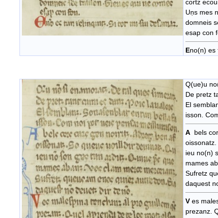
cortz ecou
Uṇs mes n
domneis s
esap con f
E
no(n) es 
Q(ue)u no(
De pretz t
El semblan
isson. Com
A
bels cor
oissonatz.
ieu no(n) 
mames aba
Sufretz qu
daquest no
V
es males
prezanz. Q