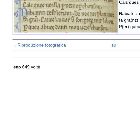
Cals ques 
N
abiatritz
fa gra(n)z.
P(er) que
‹ Riproduzione fotografica
su
letto 649 volte