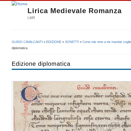
Lirica Medievale Romanza
LMR
GUIDO CAVALCANTI
»
EDIZIONE
»
SONETTI
»
Certe mie rime a·tte mandar vogl
Tu sei qui
diplomatica
Edizione diplomatica