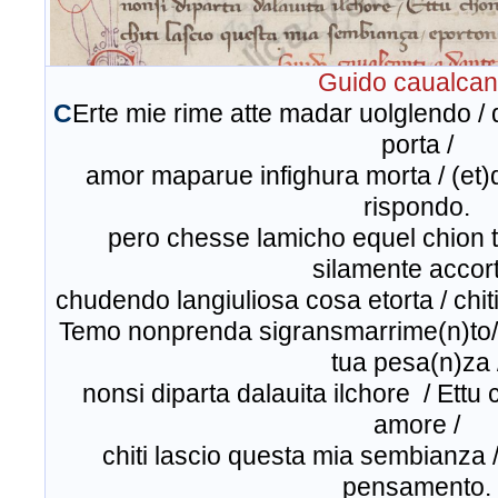
Guido caualcant
C
Erte mie rime atte madar uolglendo /
porta /
amor maparue infighura morta / (et)
rispondo.
pero chesse lamicho equel chion 
silamente accor
chudendo langiuliosa cosa etorta / chiti
Temo nonprenda sigransmarrime(n)to/
tua pesa(n)za 
nonsi diparta dalauita ilchore / Ett
amore /
chiti lascio questa mia sembianza 
pensamento.