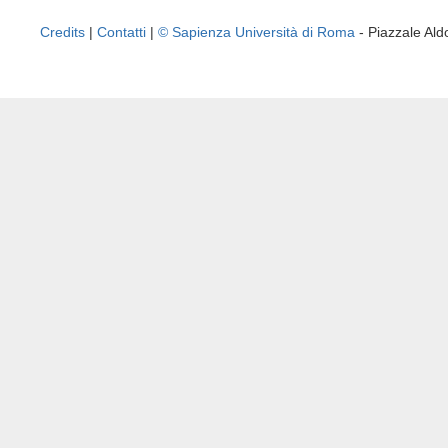
Credits
|
Contatti
|
© Sapienza Università di Roma
- Piazzale A