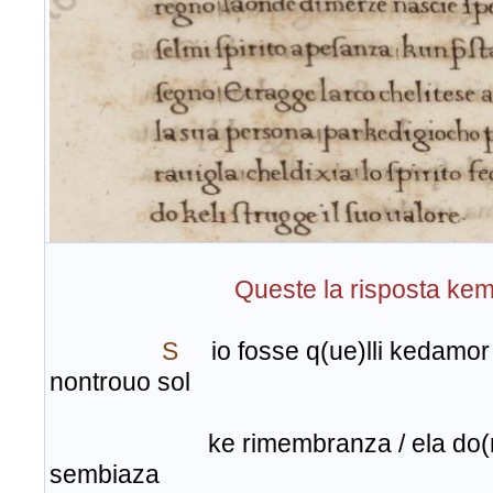
Queste la risposta ke
S
io fosse q(ue)lli kedamor 
nontrouo sol
ke rimembranza / ela do(n)na
sembiaza