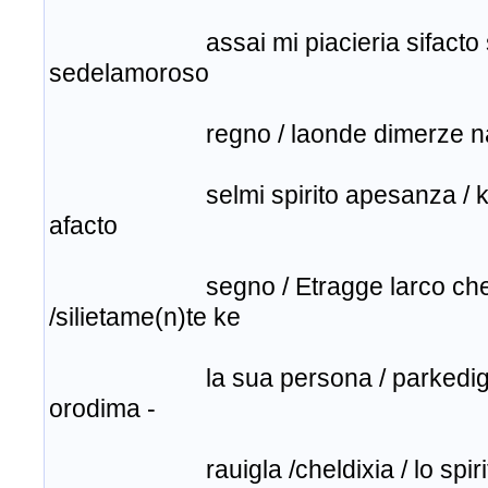
assai mi piacieria sifacto seg
sedelamoroso
regno / laonde dimerze nascie
selmi spirito apesanza / kunp(r
afacto
segno / Etragge larco cheli
/silietame(n)te ke
la sua persona / parkedigiocho
orodima -
rauigla /cheldixia / lo spirito fe