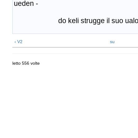
ueden -
do keli strugge il suo ualo
‹ V2
su
letto 556 volte