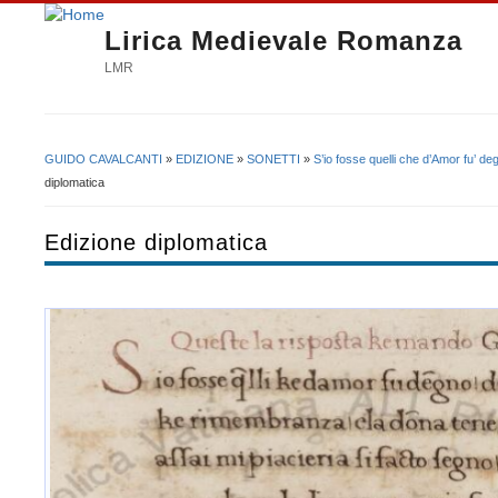
Lirica Medievale Romanza
LMR
GUIDO CAVALCANTI
»
EDIZIONE
»
SONETTI
»
S’io fosse quelli che d’Amor fu’ de
Tu sei qui
diplomatica
Edizione diplomatica