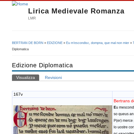
Lirica Medievale Romanza
LMR
BERTRAN DE BORN
»
EDIZIONE
»
Eu m’escondisc, dompna, que mal non mier
»
Tu sei qui
Diplomatica
Edizione Diplomatica
Visualizza
(scheda attiva)
Revisioni
Schede primarie
167v
Bertr
E
u mescondi
so queus an 
P(er) merce
lo uostre cor
nc <e>cortes