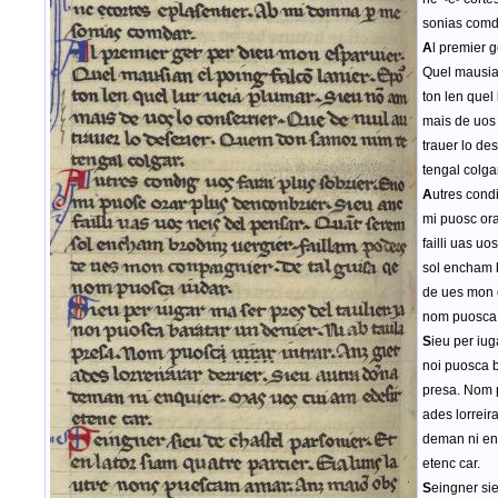
sonias comd
A
l premier 
Quel mausian
ton len quel
mais de uos 
trauer lo de
tengal colgar
A
utres condi
mi puosc ora
failli uas u
sol encham b
de ues mon c
nom puosca 
S
ieu per iug
noi puosca b
presa. Nom p
ades lorreir
deman ni en
etenc car.
S
eingner sie