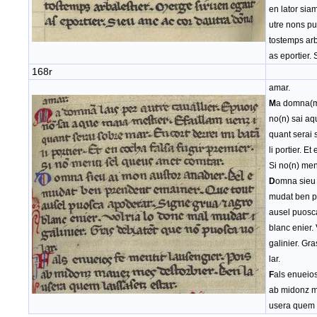
en lator siam
utre nons p
tostemps arb
as eportier.
168r
amar.
M
a domna(m)
no(n) sai aq
quant serai 
li portier. E
Si no(n) men
D
omna sieu 
mudat ben p
ausel puosca
blanc enier.
galinier. Gr
lar.
F
als enueios
ab midonz m
usera quem l