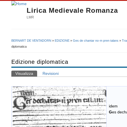
Lirica Medievale Romanza
LMR
BERNART DE VENTADORN
»
EDIZIONE
»
Ges de chantar no·m pren talans
»
Tra
Tu sei qui
diplomatica
Edizione diplomatica
Visualizza
(scheda attiva)
Revisioni
Schede primarie
idem
G
es decha