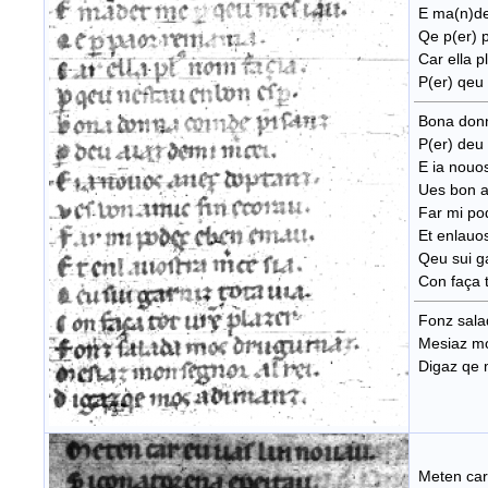
E ma(n)de
Qe p(er) 
Car ella p
P(er) qeu 
Bona donn
P(er) deu 
E ia nouo
Ues bon am
Far mi po
Et enlauos
Qeu sui ga
Con faça t
Fonz sala
Mesiaz mo
Digaz qe 
Meten car 