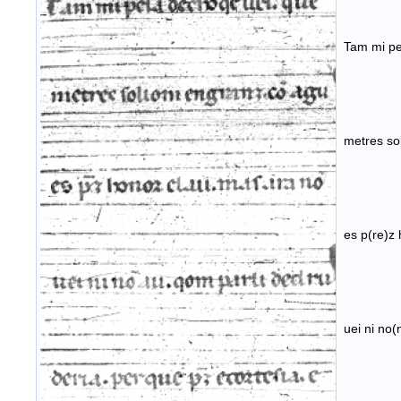
Tam mi pe
metres so
es p(re)z 
uei ni no(