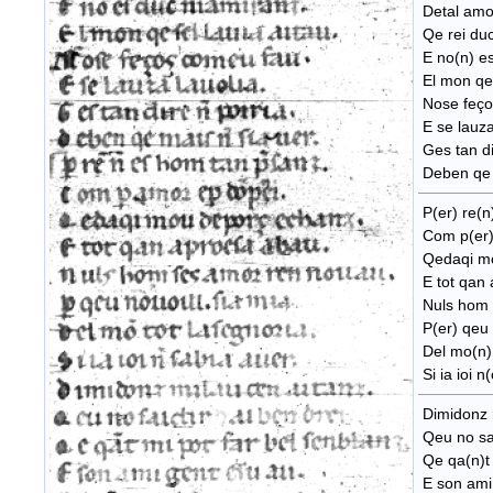
Detal amor
Qe rei duc
E no(n) es
El mon qe 
Nose feço
E se lauza(
Ges tan di
Deben qe m
P(er) re(n
Com p(er)
Qedaqi mo
E tot qan
Nuls hom 
P(er) qeu 
Del mo(n) 
Si ia ioi n
Dimidonz m
Qeu no sai
Qe qa(n)t 
E son ami