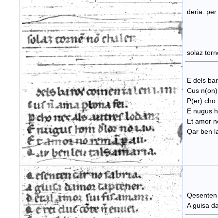
deria. per
solaz torn
E dels ba
Cus n(on) 
P(er) cho 
E nugus ho
Et amor no
Qar ben la
Qesenten 
A guisa d