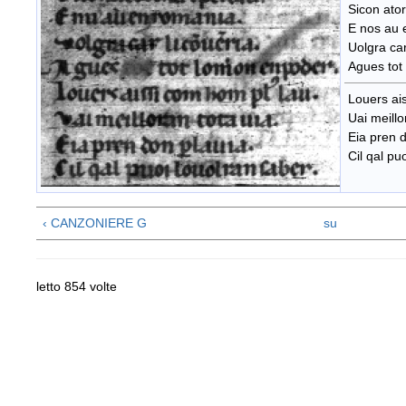
Sicon ator
E nos au 
Uolgra car 
Agues tot
Louers ais
Uai meillor
Eia pren d
Cil qal puo
‹ CANZONIERE G
su
letto 854 volte