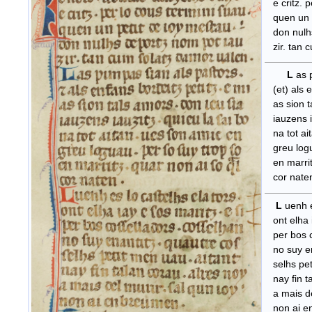
e critz. p
quen un p
don nulhs
zir. tan c
L
as p
(et) als e
as sion ta
iauzens ia
na tot ait
greu logua
en marritz
cor nate
L
uenh e
ont elha i
per bos c
no suy ena
selhs peti
nay fin ta
a mais del
non ai en