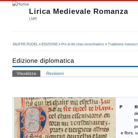
Lirica Medievale Romanza
LMR
JAUFRE RUDEL
»
EDIZIONE
»
Pro ai del chan essenhadors
»
Tradizione manoscri
Tu sei qui
Edizione diplomatica
Visualizza
(scheda attiva)
Revisioni
Schede primarie
P
R
del cha
torn mi 
pratz e
e flors. u