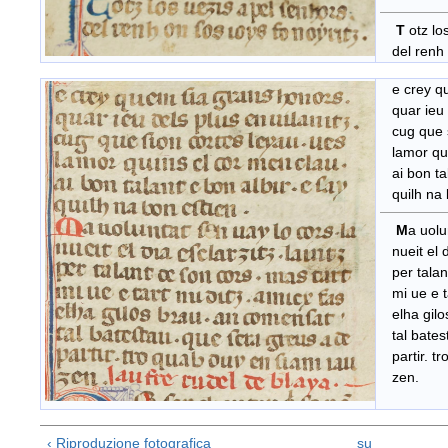
T
otz lo
del renh o
e crey q
quar ieu d
cug que s
lamor qui
ai bon tal
quilh na b
M
a uolu
nueit el di
per talant
mi ue e ta
elha gilo
tal batest
partir. tr
zen.
‹ Riproduzione fotografica
su