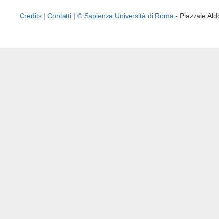
Credits
|
Contatti
|
© Sapienza Università di Roma
- Piazzale A