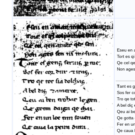
Eseu en
Tort es qi
Qe cel qe
Non ages 
T
ant es 
Sos fer co
Tro qe tot
A bel diç
Qeu ai be
Qe gotta 
Fer en un
Qe caua l