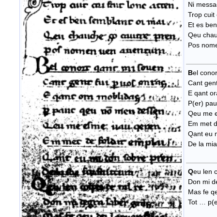
Ni messa
Trop cuit c
Et es ben
Qeu chauc
Pos nome
B
el cono
Cant gent
E qant or
P(er) pau
Qeu me e
Em met de
Qant eu m
De la mia 
Q
eu len c
Don mi de
Mas fe qe
Tot … p(e