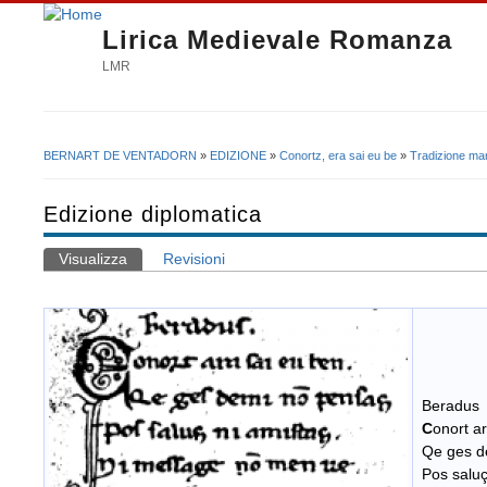
Lirica Medievale Romanza
LMR
BERNART DE VENTADORN
»
EDIZIONE
»
Conortz, era sai eu be
»
Tradizione man
Tu sei qui
Edizione diplomatica
Visualizza
(scheda attiva)
Revisioni
Schede primarie
Beradus
C
onort a
Qe ges d
Pos saluç