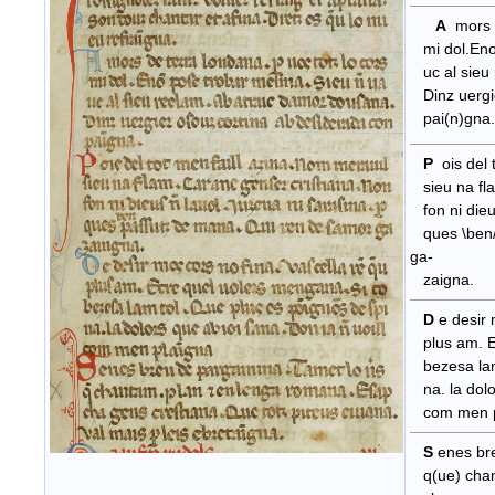
A
mors d
mi dol.Eno(
uc al sieu 
Dinz uergie
pai(n)gna.
P
ois del 
sieu na fla
fon ni dieus
ques \ben/
ga-
zaigna.
D
e desir 
plus am. Ec
bezesa lam 
na. la dolor
com men p
S
enes bre
q(ue) chan