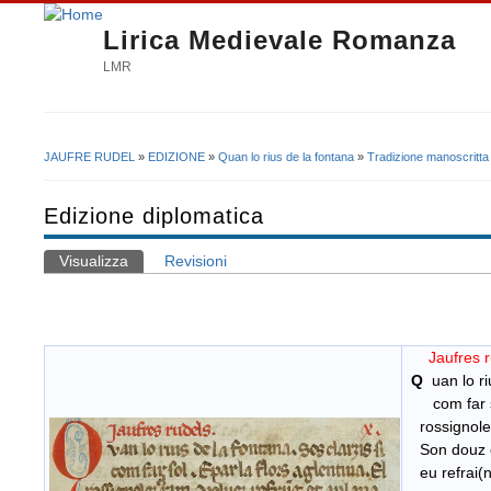
Lirica Medievale Romanza
LMR
JAUFRE RUDEL
»
EDIZIONE
»
Quan lo rius de la fontana
»
Tradizione manoscritta
Tu sei qui
Edizione diplomatica
Visualizza
(scheda attiva)
Revisioni
Schede primarie
Jauf
Q
uan lo riu
com far sol
rossignolez 
Son douz ch
eu refrai(n