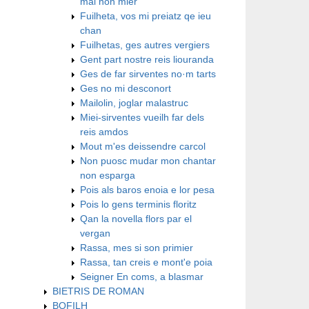
mal non mier
Fuilheta, vos mi preiatz qe ieu
chan
Fuilhetas, ges autres vergiers
Gent part nostre reis liouranda
Ges de far sirventes no·m tarts
Ges no mi desconort
Mailolin, joglar malastruc
Miei-sirventes vueilh far dels
reis amdos
Mout m'es deissendre carcol
Non puosc mudar mon chantar
non esparga
Pois als baros enoia e lor pesa
Pois lo gens terminis floritz
Qan la novella flors par el
vergan
Rassa, mes si son primier
Rassa, tan creis e mont'e poia
Seigner En coms, a blasmar
BIETRIS DE ROMAN
BOFILH