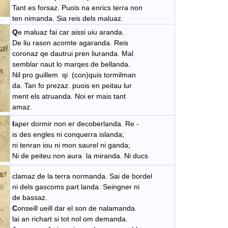
Tant es forsaz. Puois na enrics terra non
ten nimanda. Sia reis dels maluaz.
Q
e maluaz fai car aissi uiu aranda.
De liu rason acomte agaranda. Reis
coronaz qe dautrui pren liuranda. Mal
semblar naut lo marqes de bellanda.
Nil pro guillem qi (con)quis tormilman
da. Tan fo prezaz. puois en peitau lur
ment els atruanda. Noi er mais tant
amaz.
I
aper dormir non er decoberlanda. Re -
is des engles ni conquerra islanda;
ni tenran iou ni mon saurel ni ganda;
Ni de peiteu non aura la miranda. Ni ducs
clamaz de la terra normanda. Sai de bordel
ni dels gascoms part landa. Seingner ni
de bassaz.
C
onseill ueill dar el son de nalamanda.
lai an richart si tot nol om demanda.