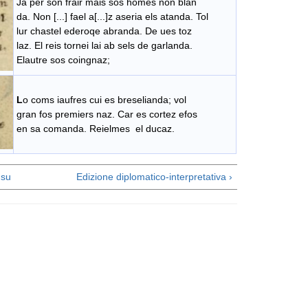
Ja per son frair mais sos homes non blan
da. Non [...] fael a[...]z aseria els atanda. Tol
lur chastel ederoqe abranda. De ues toz
laz. El reis tornei lai ab sels de garlanda.
Elautre sos coingnaz;
L
o coms iaufres cui es breselianda; vol
gran fos premiers naz. Car es cortez efos
en sa comanda. Reielmes el ducaz.
su
Edizione diplomatico-interpretativa ›