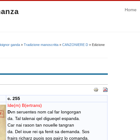
manza
Home
 loignor ganda
»
Tradizione manoscritta
»
CANZONIERE D
» Edizione
c. 255
Ide(m) B(ertrans)
D
vn seruentes nom cal far longorgan
da. Tal talenai qel digueqel espanda.
Car nai rason tan nouelle tangran
da. Del ioue rei qa fenit sa demanda. Sos
frairs richarz puois sos pairz lo comanda.