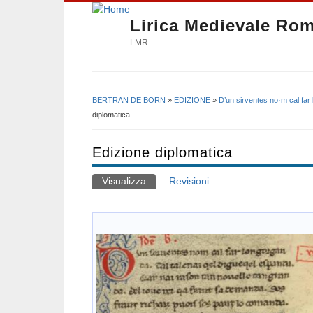
Lirica Medievale Ro
LMR
BERTRAN DE BORN
»
EDIZIONE
»
D’un sirventes no·m cal far
Tu sei qui
diplomatica
Edizione diplomatica
Visualizza
(scheda attiva)
Revisioni
Schede primarie