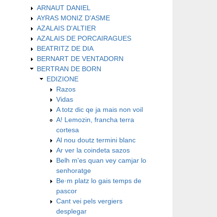
ARNAUT DANIEL
AYRAS MONIZ D'ASME
AZALAIS D'ALTIER
AZALAIS DE PORCAIRAGUES
BEATRITZ DE DIA
BERNART DE VENTADORN
BERTRAN DE BORN
EDIZIONE
Razos
Vidas
A totz dic qe ja mais non voil
A! Lemozin, francha terra
cortesa
Al nou doutz termini blanc
Ar ver la coindeta sazos
Belh m'es quan vey camjar lo
senhoratge
Be·m platz lo gais temps de
pascor
Cant vei pels vergiers
desplegar