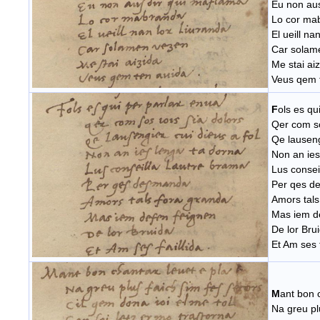
Eu non aus
Lo cor ma
El ueill na
Car solam
Me stai ai
Veus qem 
F
ols es qu
Qer com so
Qe lauseng
Non an ies
Lus consei
Per qes d
Amors tals
Mas iem d
De lor Bru
Et Am ses f
M
ant bon 
Na greu pl