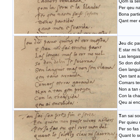
Qom la ser
Per qeu na
Bona parti
Qant mer e
J
eu dic pa
E star mi 
Las lengas
So don dol
Gen langu
Qen tant 
Comars te
Non a tan
Con la cha
Qeu ai enc
T
an sai so
Per quieu 
Per so fas
Quant lo so