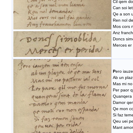
Cil qem don
Can soi le
Qe a son 
Ren nol d
Mos cors n
Anz franc
Doncs sim
Merces er 
P
ero iauz
Ab un plaz
Mas mi no 
Per paor q
Quanqera s
Damor qe
Qe mon co
Si faz tem
Qeu uei pe
Mant amor 