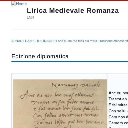
Lirica Medievale Romanza
LMR
ARNAUT DANIEL
»
EDIZIONE
»
Anc eu no l'ac mas ela m'a
»
Tradizione manoscrit
Tu sei qui
Edizione diplomatica
A
nc eu no
Trastot en
E fai mirat 
Con sellui
Com nos d
Camors c