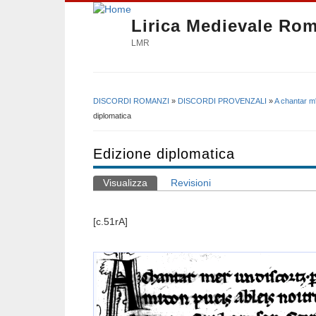
Lirica Medievale Ro
LMR
DISCORDI ROMANZI
»
DISCORDI PROVENZALI
»
A chantar m'
Tu sei qui
diplomatica
Edizione diplomatica
Visualizza
(scheda attiva)
Revisioni
Schede primarie
[c.51rA]