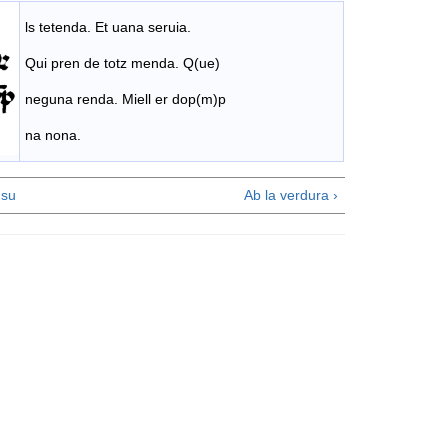
ls tetenda. Et uana seruia.
Qui pren de totz menda. Q(ue)
neguna renda. Miell er dop(m)p
na nona.
su
Ab la verdura ›