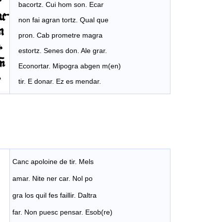
bacortz. Cui hom son. Ecar
non fai agran tortz. Qual que
pron. Cab prometre magra
estortz. Senes don. Ale grar.
Econortar. Mipogra abgen m(en)
tir. E donar. Ez es mendar.
Canc apoloine de tir. Mels
amar. Nite ner car. Nol po
gra los quil fes faillir. Daltra
far. Non puesc pensar. Esob(re)