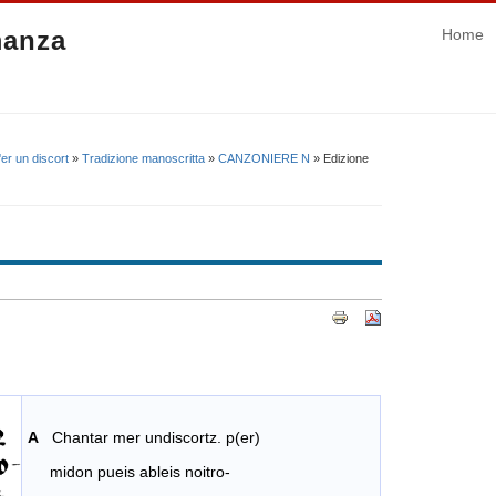
manza
Home
er un discort
»
Tradizione manoscritta
»
CANZONIERE N
» Edizione
A
Chantar mer undiscortz. p(er)
midon pueis ableis noitro-