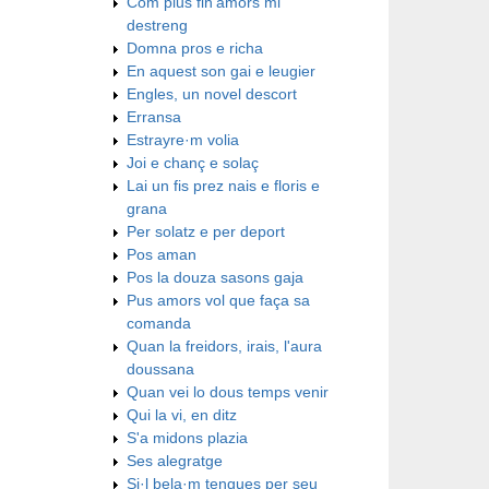
Com plus fin'amors mi
destreng
Domna pros e richa
En aquest son gai e leugier
Engles, un novel descort
Erransa
Estrayre·m volia
Joi e chanç e solaç
Lai un fis prez nais e floris e
grana
Per solatz e per deport
Pos aman
Pos la douza sasons gaja
Pus amors vol que faça sa
comanda
Quan la freidors, irais, l'aura
doussana
Quan vei lo dous temps venir
Qui la vi, en ditz
S'a midons plazia
Ses alegratge
Si·l bela·m tengues per seu