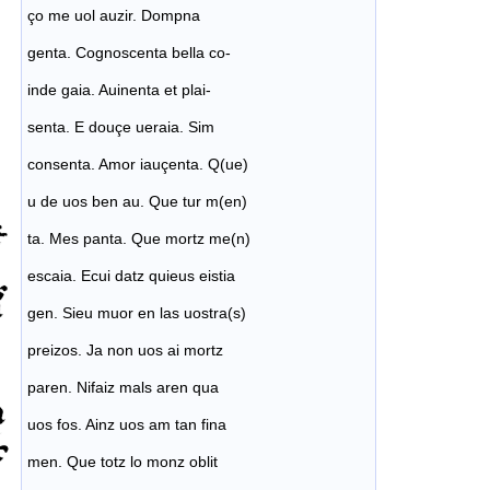
ço me uol auzir. Dompna
genta. Cognoscenta bella co-
inde gaia. Auinenta et plai-
senta. E douçe ueraia. Sim
consenta. Amor iauçenta. Q(ue)
u de uos ben au. Que tur m(en)
ta. Mes panta. Que mortz me(n)
escaia. Ecui datz quieus eistia
gen. Sieu muor en las uostra(s)
preizos. Ja non uos ai mortz
paren. Nifaiz mals aren qua
uos fos. Ainz uos am tan fina
men. Que totz lo monz oblit